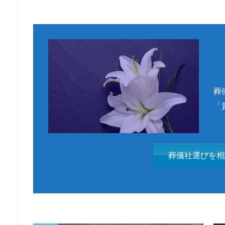
葬
「
葬儀社選びを相