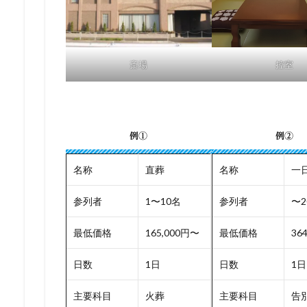
斎場
控室
例①
例②
名称
直葬
名称
一
参列者
1〜10名
参列者
〜2
最低価格
165,000円〜
最低価格
36
日数
1日
日数
1日
主要科目
火葬
主要科目
告別