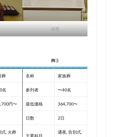
祭壇
例③
日葬
名称
家族葬
0名
参列者
〜40名
4,700円〜
最低価格
364,700〜
日数
2日
式, 火葬
通夜, 告別式,
主要科目