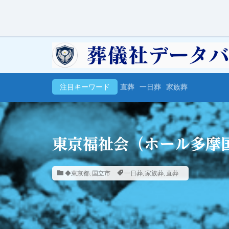
注目キーワード
直葬
一日葬
家族葬
東京福祉会（ホール多摩
◆東京都
,
国立市
一日葬
,
家族葬
,
直葬