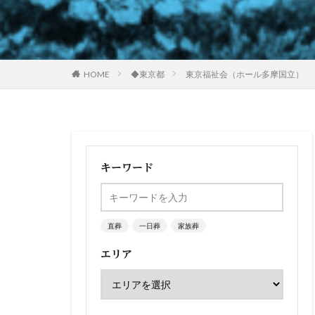
HOME
◆東京都
東京福祉会（ホール多摩国立）
キーワード
直葬
一日葬
家族葬
エリア