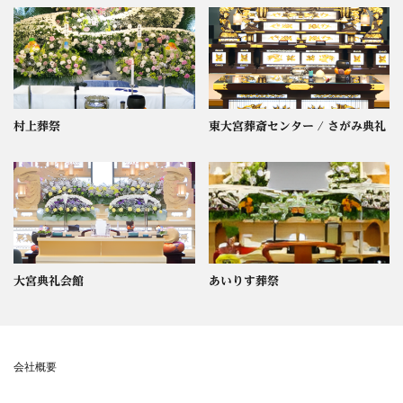
村上葬祭
東大宮葬斎センター / さがみ典礼
大宮典礼会館
あいりす葬祭
会社概要