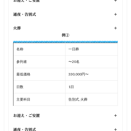
お迎え・ご安置
+
通夜・告別式
+
火葬
+
例②
名称
一日葬
参列者
〜20名
最低価格
330,000円〜
日数
1日
主要科目
告別式, 火葬
お迎え・ご安置
+
通夜・告別式
+