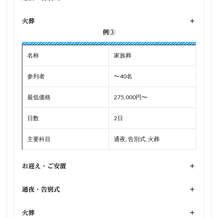
火葬
+
例③
名称
家族葬
参列者
〜40名
最低価格
275,000円〜
日数
2日
主要科目
通夜, 告別式, 火葬
お迎え・ご安置
+
通夜・告別式
+
火葬
+