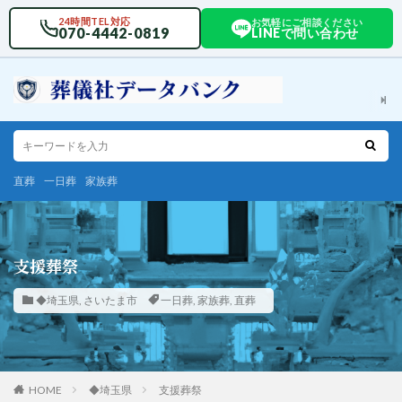
24時間TEL対応
お気軽にご相談ください
070-4442-0819
LINEで問い合わせ
直葬
一日葬
家族葬
支援葬祭
◆埼玉県
,
さいたま市
一日葬
,
家族葬
,
直葬
HOME
◆埼玉県
支援葬祭