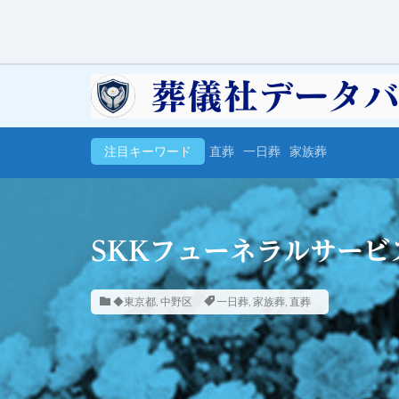
注目キーワード
直葬
一日葬
家族葬
SKKフューネラルサー
◆東京都
,
中野区
一日葬
,
家族葬
,
直葬