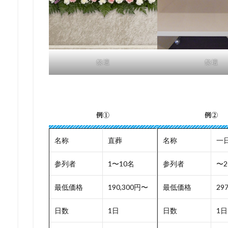
祭壇
祭壇
例①
例②
名称
直葬
名称
一
参列者
1〜10名
参列者
〜2
最低価格
190,300円〜
最低価格
29
日数
1日
日数
1日