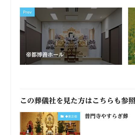
Prev
帝都博善ホール
この葬儀社を見た方はこちらも参
普門寺やすらぎ葬
◆東京都