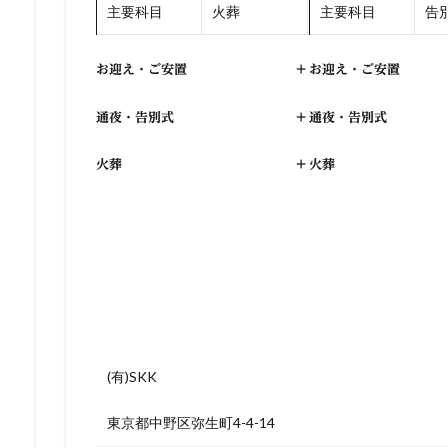
主要科目
火葬
主要科目
告別
お迎え・ご安置
+
お迎え・ご安置
通夜・告別式
+
通夜・告別式
火葬
+
火葬
(有)SKK
東京都中野区弥生町4-4-14