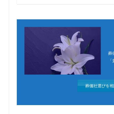
葬
「
葬儀社選びを相