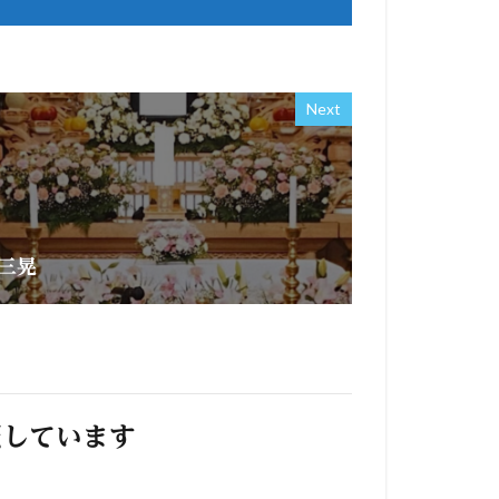
Next
三晃
照しています