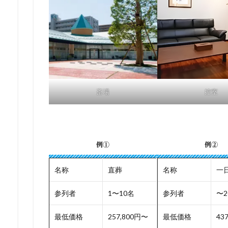
斎場
控室
例①
例②
名称
直葬
名称
一
参列者
1〜10名
参列者
〜2
最低価格
257,800円〜
最低価格
43