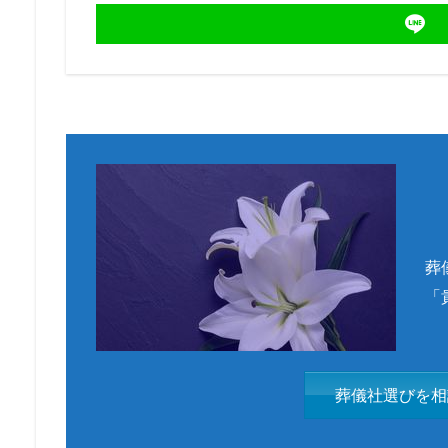
葬
「
葬儀社選びを相