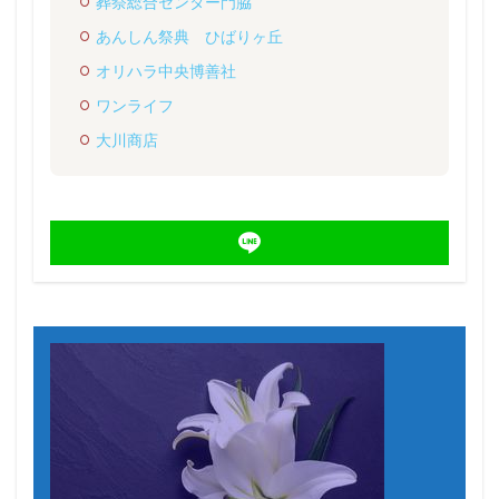
葬祭総合センター門脇
あんしん祭典 ひばりヶ丘
オリハラ中央博善社
ワンライフ
大川商店