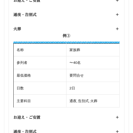
お迎え・ご安置
+
通夜・告別式
+
火葬
+
例③
名称
家族葬
参列者
〜40名
最低価格
要問合せ
日数
2日
主要科目
通夜, 告別式, 火葬
お迎え・ご安置
+
通夜・告別式
+