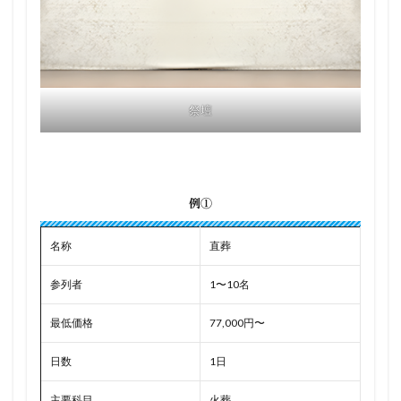
祭壇
例①
名称
直葬
参列者
1〜10名
最低価格
77,000円〜
日数
1日
主要科目
火葬