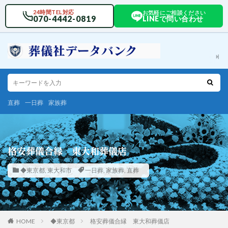
24時間TEL対応
お気軽にご相談ください
070-4442-0819
LINEで問い合わせ
直葬
一日葬
家族葬
格安葬儀合縁 東大和葬儀店
◆東京都
,
東大和市
一日葬
,
家族葬
,
直葬
HOME
◆東京都
格安葬儀合縁 東大和葬儀店