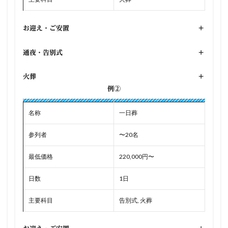
お迎え・ご安置
+
通夜・告別式
+
火葬
+
例②
名称
一日葬
参列者
〜20名
最低価格
220,000円〜
日数
1日
主要科目
告別式, 火葬