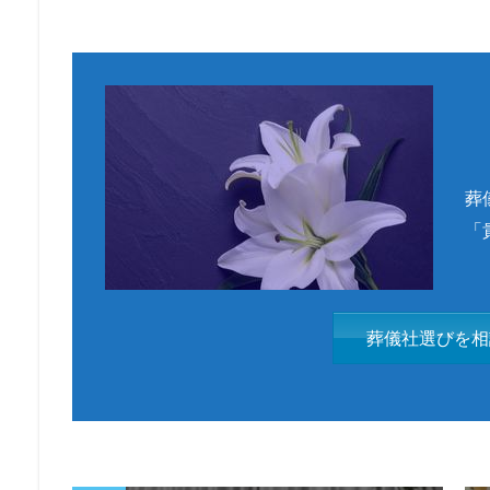
葬
「
葬儀社選びを相