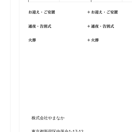
お迎え・ご安置
+
お迎え・ご安置
通夜・告別式
+
通夜・告別式
火葬
+
火葬
株式会社やまなか
東京都新宿区中落合1-17-12