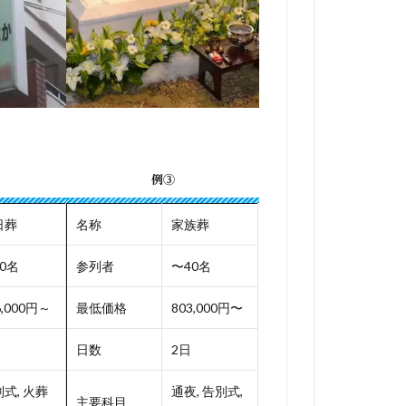
例③
日葬
名称
家族葬
0名
参列者
〜40名
6,000円～
最低価格
803,000円〜
日数
2日
式, 火葬
通夜, 告別式,
主要科目