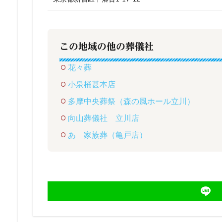
この地域の他の葬儀社
花々葬
小泉桶甚本店
多摩中央葬祭（森の風ホール立川）
向山葬儀社 立川店
あゝ家族葬（亀戸店）