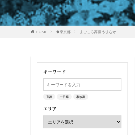
HOME
◆東京都
まごころ葬儀 やまなか
キーワード
直葬
一日葬
家族葬
エリア