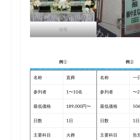
祭壇
例①
例②
名称
直葬
名称
一
参列者
1〜10名
参列者
〜2
最低価格
189,000円〜
最低価格
50
日数
1日
日数
1日
主要科目
火葬
主要科目
告別