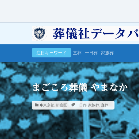
注目キーワード
直葬
一日葬
家族葬
まごころ葬儀 やまなか
◆東京都
,
新宿区
一日葬
,
家族葬
,
直葬