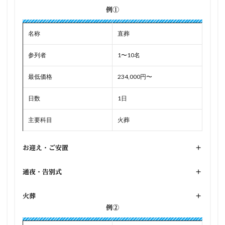
例①
名称
直葬
参列者
1〜10名
最低価格
234,000円〜
日数
1日
主要科目
火葬
お迎え・ご安置
+
通夜・告別式
+
火葬
+
例②