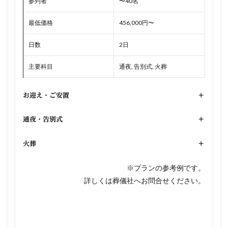
参列者
〜40名
最低価格
456,000円〜
日数
2日
主要科目
通夜, 告別式, 火葬
お迎え・ご安置
+
通夜・告別式
+
火葬
+
※プランの参考例です。
詳しくは葬儀社へお問合せください。