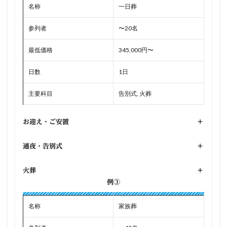
名称
一日葬
参列者
〜20名
最低価格
345,000円〜
日数
1日
主要科目
告別式, 火葬
お迎え・ご安置
+
通夜・告別式
+
火葬
+
例③
名称
家族葬