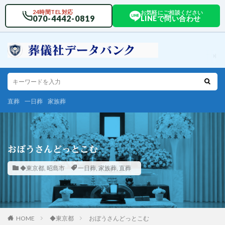
24時間TEL対応
お気軽にご相談ください
070-4442-0819
LINEで問い合わせ
直葬
一日葬
家族葬
おぼうさんどっとこむ
◆東京都
,
昭島市
一日葬
,
家族葬
,
直葬
HOME
◆東京都
おぼうさんどっとこむ