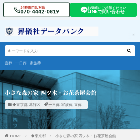
24時間TEL対応
お気軽にご相談ください
070-4442-0819
LINEで問い合わせ
直葬
一日葬
家族葬
小さな森の家 四ツ木・お花茶屋会館
◆東京都
,
葛飾区
一日葬
,
家族葬
,
直葬
HOME
◆東京都
小さな森の家 四ツ木・お花茶屋会館