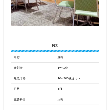
例①
名称
直葬
参列者
1〜10名
最低価格
104,500税込円〜
日数
1日
主要科目
火葬