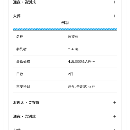
通夜・告別式
+
火葬
+
例③
名称
家族葬
参列者
〜40名
最低価格
418,000税込円〜
日数
2日
主要科目
通夜, 告別式, 火葬
お迎え・ご安置
+
通夜・告別式
+