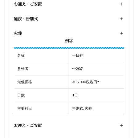
お迎え・ご安置
+
通夜・告別式
+
火葬
+
例②
名称
一日葬
参列者
〜20名
最低価格
308,000税込円〜
日数
1日
主要科目
告別式, 火葬
お迎え・ご安置
+