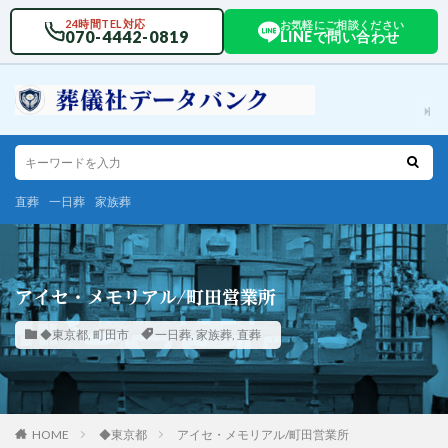
24時間TEL対応
お気軽にご相談ください
070-4442-0819
LINEで問い合わせ
直葬
一日葬
家族葬
アイセ・メモリアル/町田営業所
◆東京都
,
町田市
一日葬
,
家族葬
,
直葬
HOME
◆東京都
アイセ・メモリアル/町田営業所