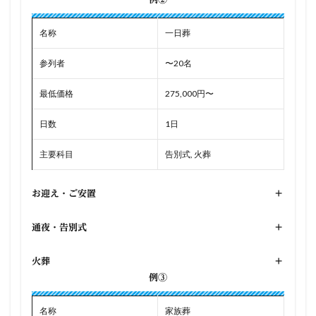
名称
一日葬
参列者
〜20名
最低価格
275,000円〜
日数
1日
主要科目
告別式, 火葬
お迎え・ご安置
+
通夜・告別式
+
火葬
+
例③
名称
家族葬