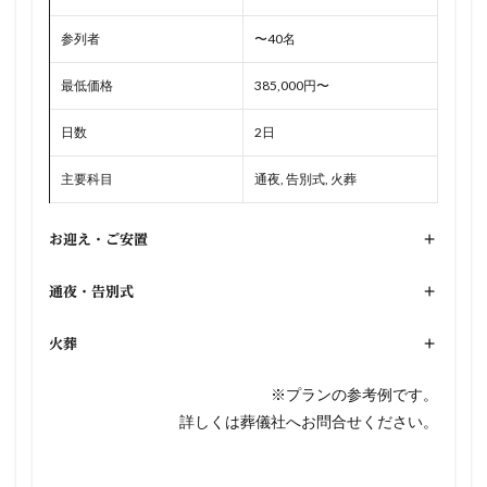
参列者
〜40名
最低価格
385,000円〜
日数
2日
主要科目
通夜, 告別式, 火葬
お迎え・ご安置
+
通夜・告別式
+
火葬
+
※プランの参考例です。
詳しくは葬儀社へお問合せください。