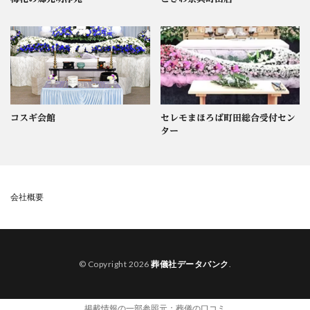
コスギ会館
セレモまほろば町田総合受付セン
ター
会社概要
© Copyright 2026
葬儀社データバンク
.
掲載情報の一部参照元：
葬儀の口コミ