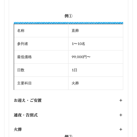
例①
名称
直葬
参列者
1〜10名
最低価格
99,000円〜
日数
1日
主要科目
火葬
お迎え・ご安置
+
通夜・告別式
+
火葬
+
例②