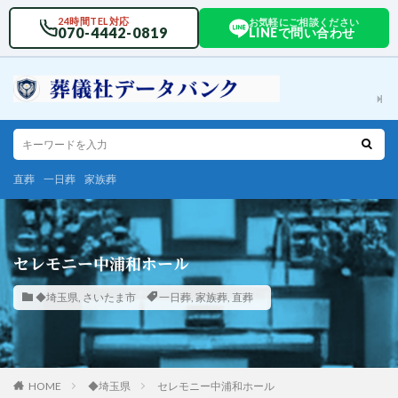
24時間TEL対応
お気軽にご相談ください
070-4442-0819
LINEで問い合わせ
直葬
一日葬
家族葬
セレモニー中浦和ホール
◆埼玉県
,
さいたま市
一日葬
,
家族葬
,
直葬
HOME
◆埼玉県
セレモニー中浦和ホール