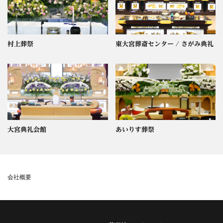
村上葬祭
東大宮葬斎センター / さがみ典礼
大宮典礼会館
あいりす葬祭
会社概要