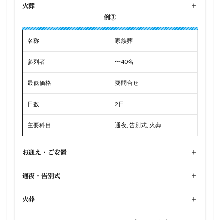
火葬
+
例③
名称
家族葬
参列者
〜40名
最低価格
要問合せ
日数
2日
主要科目
通夜, 告別式, 火葬
お迎え・ご安置
+
通夜・告別式
+
火葬
+