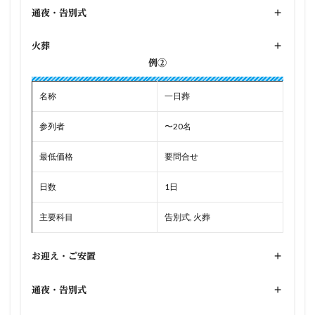
通夜・告別式
+
火葬
+
例②
名称
一日葬
参列者
〜20名
最低価格
要問合せ
日数
1日
主要科目
告別式, 火葬
お迎え・ご安置
+
通夜・告別式
+