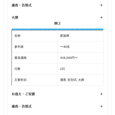
通夜・告別式
+
火葬
+
例③
名称
家族葬
参列者
〜40名
最低価格
418,000円〜
日数
2日
主要科目
通夜, 告別式, 火葬
お迎え・ご安置
+
通夜・告別式
+