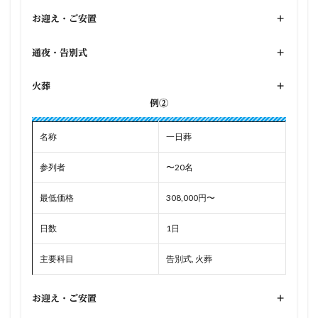
お迎え・ご安置
+
通夜・告別式
+
火葬
+
例②
名称
一日葬
参列者
〜20名
最低価格
308,000円〜
日数
1日
主要科目
告別式, 火葬
お迎え・ご安置
+