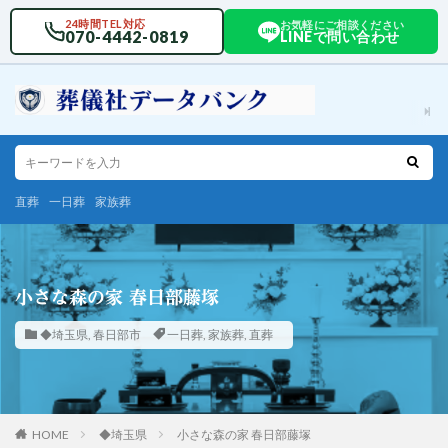
24時間TEL対応
お気軽にご相談ください
070-4442-0819
LINEで問い合わせ
直葬
一日葬
家族葬
小さな森の家 春日部藤塚
◆埼玉県
,
春日部市
一日葬
,
家族葬
,
直葬
HOME
◆埼玉県
小さな森の家 春日部藤塚