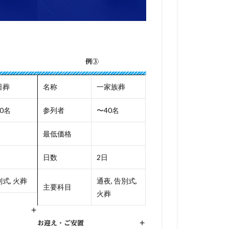
例③
日葬
名称
一家族葬
0名
参列者
〜40名
最低価格
日数
2日
式, 火葬
通夜, 告別式,
主要科目
火葬
+
お迎え・ご安置
+