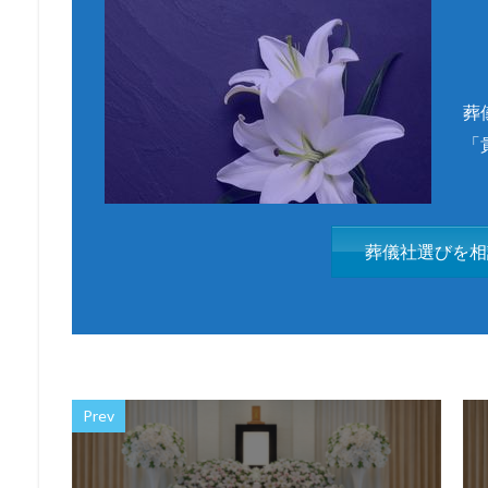
葬
「
葬儀社選びを相
Prev