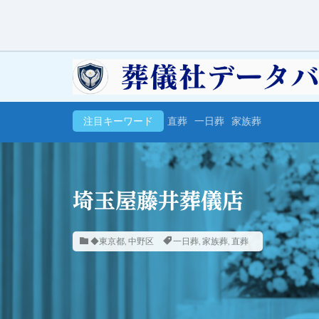
注目キーワード
直葬
一日葬
家族葬
埼玉屋藤井葬儀店
◆東京都
,
中野区
一日葬
,
家族葬
,
直葬