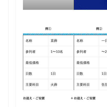
例①
例②
名称
直葬
名称
一
参列者
1〜10名
参列者
〜2
最低価格
最低価格
日数
1日
日数
1日
主要科目
火葬
主要科目
告別
お迎え・ご安置
+
お迎え・ご安置