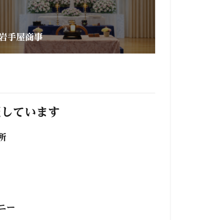
岩手屋商事
照しています
所
ニー