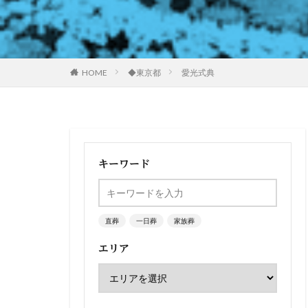
HOME
◆東京都
愛光式典
キーワード
直葬
一日葬
家族葬
エリア