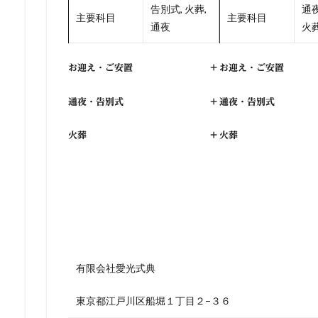
告別式, 火葬,
通夜
主要科目
主要科目
通夜
火
お迎え・ご安置
+
お迎え・ご安置
通夜・告別式
+
通夜・告別式
火葬
+
火葬
有限会社愛光式典
東京都江戸川区船堀１丁目２−３６