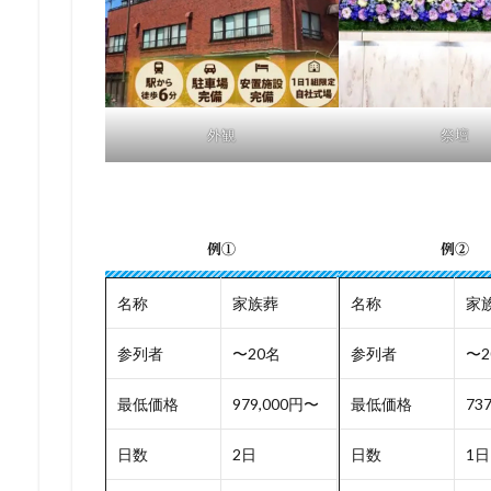
外観
祭壇
例①
例②
名称
家族葬
名称
家
参列者
〜20名
参列者
〜2
最低価格
979,000円〜
最低価格
73
日数
2日
日数
1日