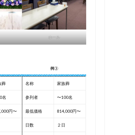
ホール
例③
族葬
名称
家族葬
0名
参列者
〜100名
7,000円〜
最低価格
814,000円〜
日数
２日