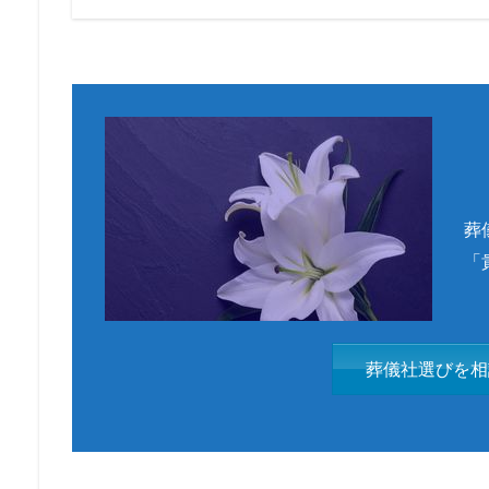
葬
「
葬儀社選びを相