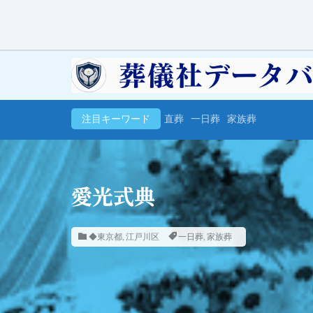
注目キーワード
直葬
一日葬
家族葬
愛光式典
◆東京都
,
江戸川区
一日葬
,
家族葬