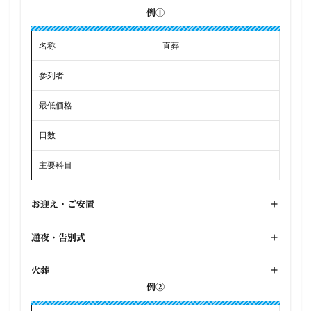
例①
名称
直葬
参列者
最低価格
日数
主要科目
お迎え・ご安置
+
通夜・告別式
+
火葬
+
例②