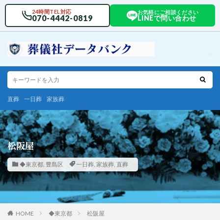
24時間TEL対応
お気軽にご相談ください
070-4442-0819
LINEで問い合わせ
直葬
一日葬
家族葬
松阪屋
◆東京都
,
豊島区
一日葬
,
家族葬
,
直葬
HOME
◆東京都
松阪屋