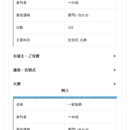
参列者
〜20名
最低価格
要問い合わせ
日数
1日
主要科目
告別式, 火葬
お迎え・ご安置
+
通夜・告別式
+
火葬
+
例③
名称
一家族葬
参列者
〜40名
最低価格
要問い合わせ