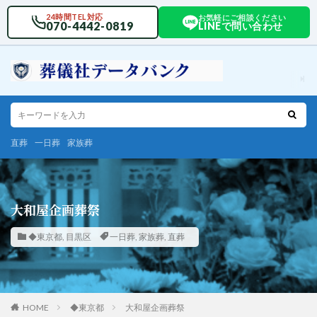
24時間TEL対応
お気軽にご相談ください
070-4442-0819
LINEで問い合わせ
直葬
一日葬
家族葬
大和屋企画葬祭
◆東京都
,
目黒区
一日葬
,
家族葬
,
直葬
HOME
◆東京都
大和屋企画葬祭