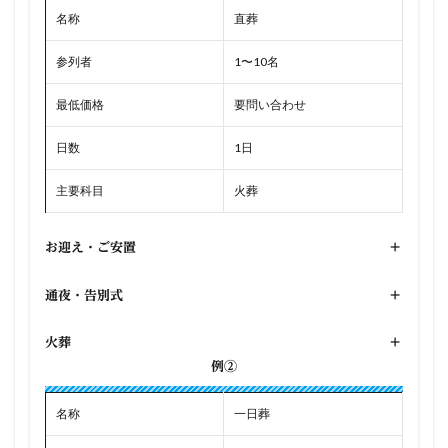
名称
直葬
参列者
1〜10名
最低価格
要問い合わせ
日数
1日
主要科目
火葬
お迎え・ご安置
+
通夜・告別式
+
火葬
+
例②
名称
一日葬