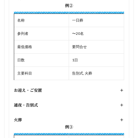
例②
名称
一日葬
参列者
〜20名
最低価格
要問合せ
日数
1日
主要科目
告別式, 火葬
お迎え・ご安置
+
通夜・告別式
+
火葬
+
例③