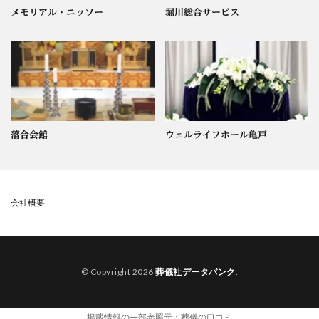
メモリアル・ニッソー
堀川総合サービス
落合会館
ウェルライフホール亀戸
会社概要
© Copyright 2026
葬儀社データバンク
.
掲載情報の一部参照元：
葬儀の口コミ