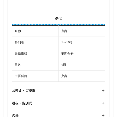
例①
名称
直葬
参列者
1〜10名
最低価格
要問合せ
日数
1日
主要科目
火葬
お迎え・ご安置
+
通夜・告別式
+
火葬
+