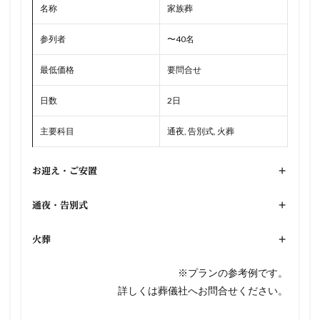
名称
家族葬
参列者
〜40名
最低価格
要問合せ
日数
2日
主要科目
通夜, 告別式, 火葬
お迎え・ご安置
+
通夜・告別式
+
火葬
+
※プランの参考例です。
詳しくは葬儀社へお問合せください。