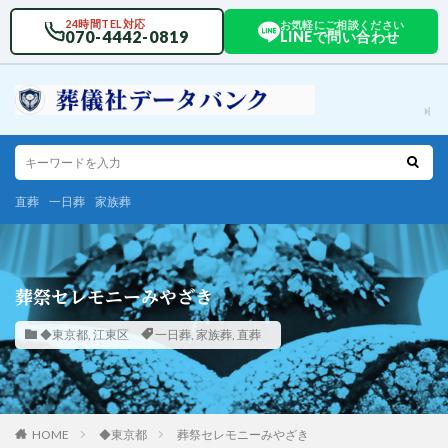
24時間TEL対応
お気軽にご相談ください
070-4442-0819
LINEで問い合わせ
直葬
一日葬
家族葬
葬祭セレモニーみやざき
◆東京都
,
江東区
一日葬
,
家族葬
,
直葬
HOME
◆東京都
葬祭セレモニーみやざき