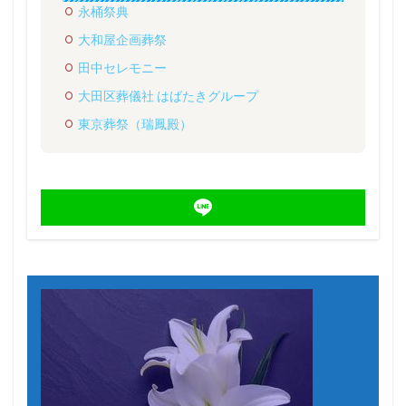
永桶祭典
大和屋企画葬祭
田中セレモニー
大田区葬儀社 はばたきグループ
東京葬祭（瑞鳳殿）