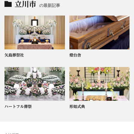
立川市
の最新記事
矢島葬祭社
燈台舎
ハートフル葬祭
形如式典