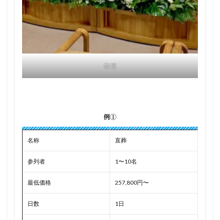
祭壇
例①
名称
直葬
参列者
1〜10名
最低価格
257,800円〜
日数
1日