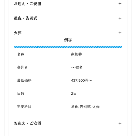
お迎え・ご安置
+
通夜・告別式
+
火葬
+
例③
名称
家族葬
参列者
〜40名
最低価格
437,800円〜
日数
2日
主要科目
通夜, 告別式, 火葬
お迎え・ご安置
+