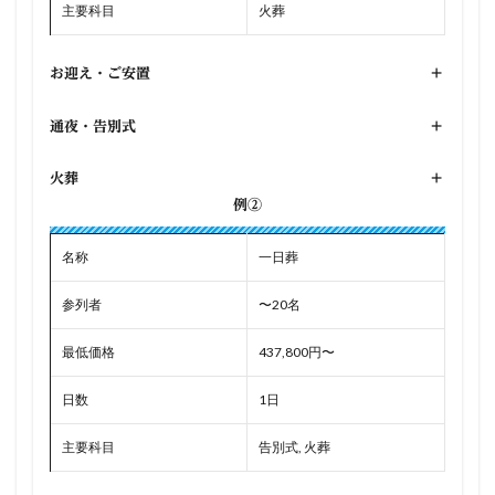
主要科目
火葬
お迎え・ご安置
+
通夜・告別式
+
火葬
+
例②
名称
一日葬
参列者
〜20名
最低価格
437,800円〜
日数
1日
主要科目
告別式, 火葬