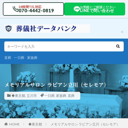
24時間TEL対応
お気軽にご相談ください
070-4442-0819
LINEで問い合わせ
直葬
一日葬
家族葬
メモリアルサロン ラピアン立川（セレモア）
◆東京都
,
立川市
一日葬
,
家族葬
,
直葬
HOME
◆東京都
メモリアルサロン ラピアン立川（セレモア）