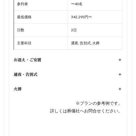
参列者
〜40名
最低価格
342,293円〜
日数
2日
主要科目
通夜, 告別式, 火葬
お迎え・ご安置
+
通夜・告別式
+
火葬
+
※プランの参考例です。
詳しくは葬儀社へお問合せください。