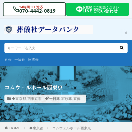
24時間TEL対応
お気軽にご相談ください
070-4442-0819
LINEで問い合わせ
直葬
一日葬
家族葬
コムウェルホール西東京
◆東京都
,
西東京市
一日葬
,
家族葬
,
直葬
HOME
◆東京都
コムウェルホール西東京