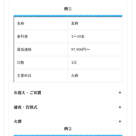
例①
名称
直葬
参列者
1〜10名
最低価格
97,900円〜
日数
1日
主要科目
火葬
お迎え・ご安置
+
通夜・告別式
+
火葬
+
例②