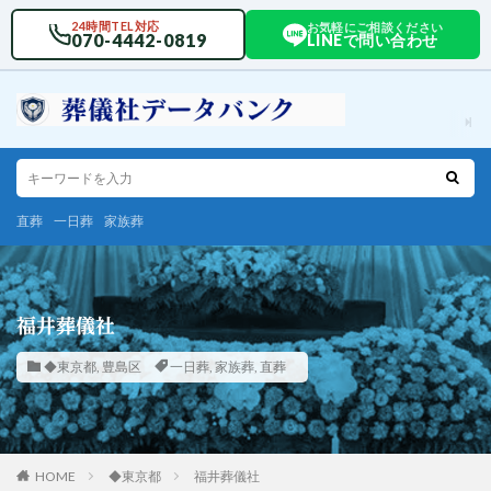
24時間TEL対応
お気軽にご相談ください
070-4442-0819
LINEで問い合わせ
直葬
一日葬
家族葬
福井葬儀社
◆東京都
,
豊島区
一日葬
,
家族葬
,
直葬
HOME
◆東京都
福井葬儀社