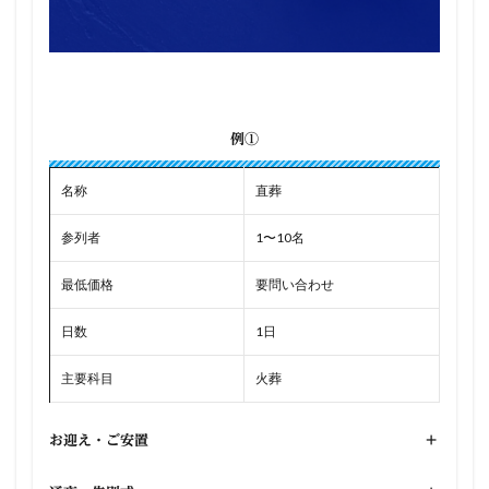
例①
名称
直葬
参列者
1〜10名
最低価格
要問い合わせ
日数
1日
主要科目
火葬
お迎え・ご安置
+