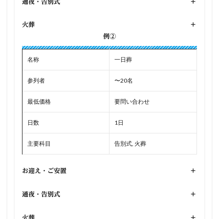
通夜・告別式
+
火葬
+
例②
名称
一日葬
参列者
〜20名
最低価格
要問い合わせ
日数
1日
主要科目
告別式, 火葬
お迎え・ご安置
+
通夜・告別式
+
火葬
+