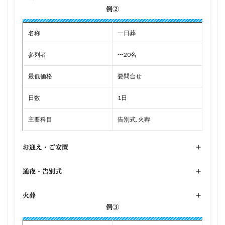
例②
名称
一日葬
参列者
〜20名
最低価格
要問合せ
日数
1日
主要科目
告別式, 火葬
お迎え・ご安置
+
通夜・告別式
+
火葬
+
例③