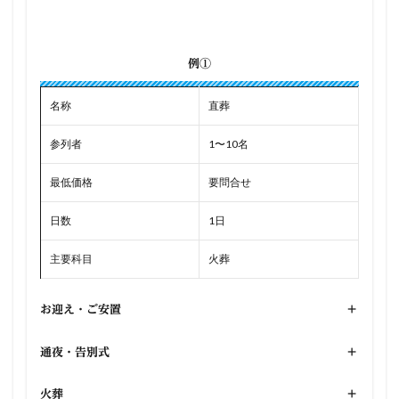
例①
名称
直葬
参列者
1〜10名
最低価格
要問合せ
日数
1日
主要科目
火葬
お迎え・ご安置
+
通夜・告別式
+
火葬
+