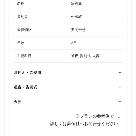
名称
家族葬
参列者
〜40名
最低価格
要問合せ
日数
2日
主要科目
通夜, 告別式, 火葬
お迎え・ご安置
+
通夜・告別式
+
火葬
+
※プランの参考例です。
詳しくは葬儀社へお問合せください。