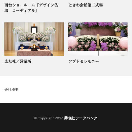
西台ショールーム「デザイン仏
ときわ会館第二式場
壇 コーディアル」
広友社／営業所
アプトセレモニー
会社概要
© Copyright 2026
葬儀社データバンク
.