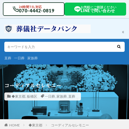
24時間TEL対応
お気軽にご相談ください
070-4442-0819
LINEで問い合わせ
直葬
一日葬
家族葬
コーディアルセレモニー
◆東京都
,
板橋区
一日葬
,
家族葬
,
直葬
HOME
◆東京都
コーディアルセレモニー