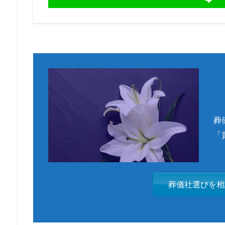
葬
「
葬儀社選びを相