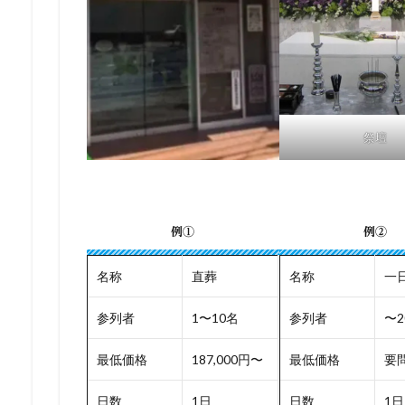
祭壇
例①
例②
名称
直葬
名称
一
参列者
1〜10名
参列者
〜2
最低価格
187,000円〜
最低価格
要
日数
1日
日数
1日