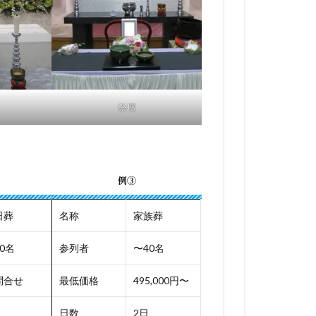
祭壇
例③
日葬
名称
家族葬
0名
参列者
〜40名
問合せ
最低価格
495,000円〜
日数
2日