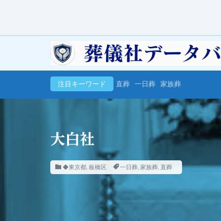
注目キーワード
直葬
一日葬
家族葬
大白社
◆東京都
,
板橋区
一日葬
,
家族葬
,
直葬