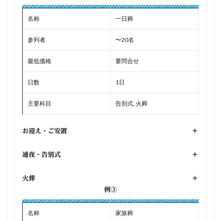
名称
一日葬
参列者
〜20名
最低価格
要問合せ
日数
1日
主要科目
告別式, 火葬
お迎え・ご安置
+
通夜・告別式
+
火葬
+
例③
名称
家族葬