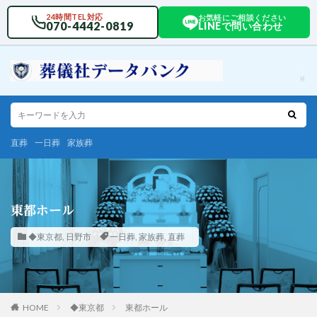
24時間TEL対応
お気軽にご相談ください
070-4442-0819
LINEで問い合わせ
直葬
一日葬
家族葬
東都ホール
◆東京都
,
日野市
一日葬
,
家族葬
,
直葬
HOME
◆東京都
東都ホール