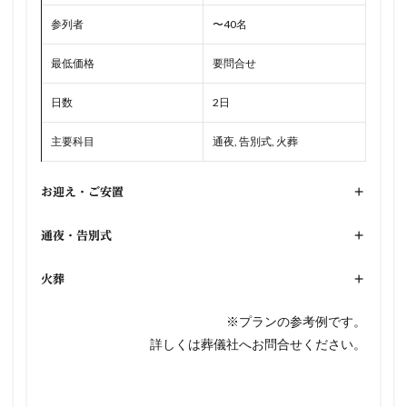
参列者
〜40名
最低価格
要問合せ
日数
2日
主要科目
通夜, 告別式, 火葬
お迎え・ご安置
+
通夜・告別式
+
火葬
+
※プランの参考例です。
詳しくは葬儀社へお問合せください。