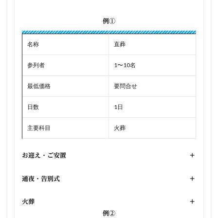
例①
名称
直葬
参列者
1〜10名
最低価格
要問合せ
日数
1日
主要科目
火葬
お迎え・ご安置
+
通夜・告別式
+
火葬
+
例②