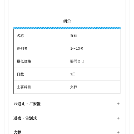
例①
名称
直葬
参列者
1〜10名
最低価格
要問合せ
日数
1日
主要科目
火葬
お迎え・ご安置
+
通夜・告別式
+
火葬
+