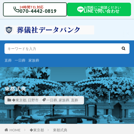
24時間TEL対応
お気軽にご相談ください
070-4442-0819
LINEで問い合わせ
直葬
一日葬
家族葬
東都式典
◆東京都
,
日野市
一日葬
,
家族葬
,
直葬
HOME
◆東京都
東都式典