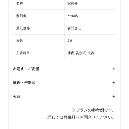
名称
家族葬
参列者
〜40名
最低価格
要問合せ
日数
2日
主要科目
通夜, 告別式, 火葬
お迎え・ご安置
+
通夜・告別式
+
火葬
+
※プランの参考例です。
詳しくは葬儀社へお問合せください。