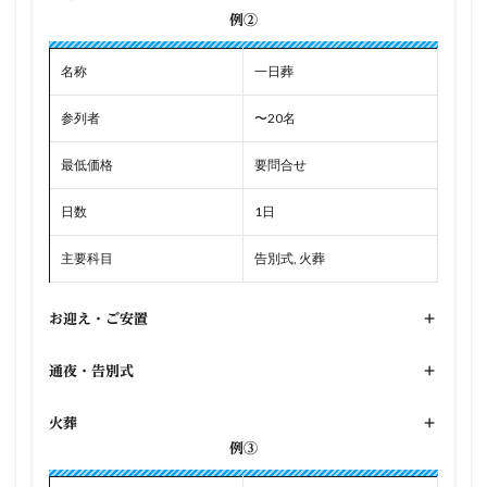
例②
名称
一日葬
参列者
〜20名
最低価格
要問合せ
日数
1日
主要科目
告別式, 火葬
お迎え・ご安置
+
通夜・告別式
+
火葬
+
例③