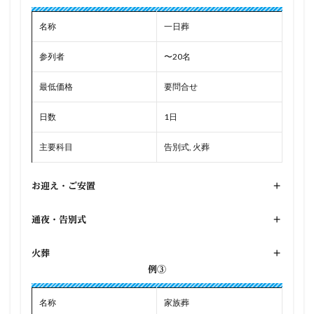
名称
一日葬
参列者
〜20名
最低価格
要問合せ
日数
1日
主要科目
告別式, 火葬
お迎え・ご安置
+
通夜・告別式
+
火葬
+
例③
名称
家族葬