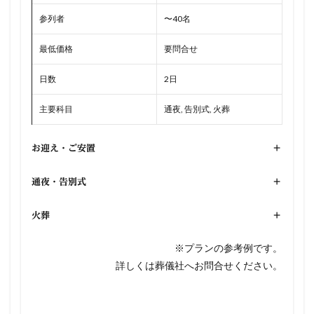
参列者
〜40名
最低価格
要問合せ
日数
2日
主要科目
通夜, 告別式, 火葬
お迎え・ご安置
+
通夜・告別式
+
火葬
+
※プランの参考例です。
詳しくは葬儀社へお問合せください。