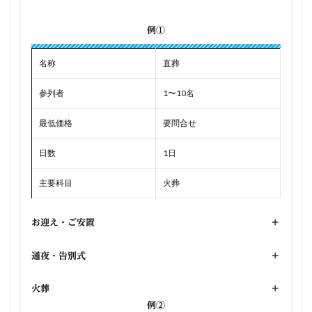
例①
名称
直葬
参列者
1〜10名
最低価格
要問合せ
日数
1日
主要科目
火葬
お迎え・ご安置
+
通夜・告別式
+
火葬
+
例②