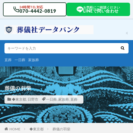
24時間TEL対応
お気軽にご相談ください
070-4442-0819
LINEで問い合わせ
直葬
一日葬
家族葬
葬儀の羽柴
◆東京都
,
日野市
一日葬
,
家族葬
,
直葬
HOME
◆東京都
葬儀の羽柴