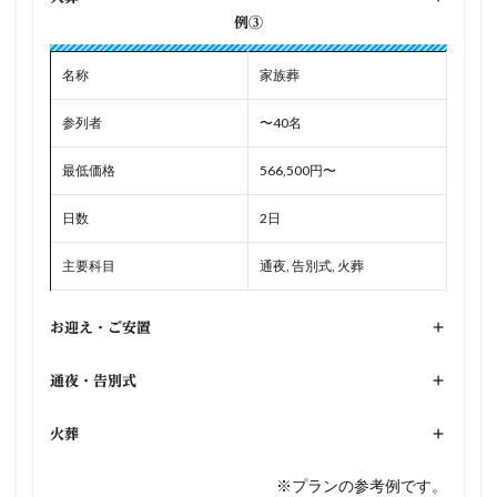
例③
名称
家族葬
参列者
〜40名
最低価格
566,500円〜
日数
2日
主要科目
通夜, 告別式, 火葬
お迎え・ご安置
+
通夜・告別式
+
火葬
+
※プランの参考例です。