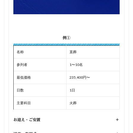
例①
名称
直葬
参列者
1〜10名
最低価格
235,400円〜
日数
1日
主要科目
火葬
お迎え・ご安置
+