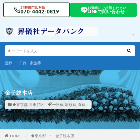
24時間TEL対応
お気軽にご相談ください
070-4442-0819
LINEで問い合わせ
直葬
一日葬
家族葬
金子総本店
◆東京都
,
世田谷区
一日葬
,
家族葬
,
直葬
HOME
◆東京都
金子総本店