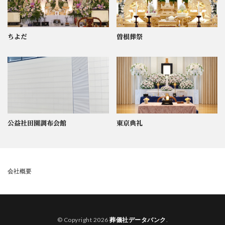
ちよだ
曽根葬祭
公益社田園調布会館
東京典礼
会社概要
© Copyright 2026
葬儀社データバンク
.