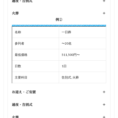
通夜・告別式
+
火葬
+
例②
名称
一日葬
参列者
〜20名
最低価格
511,500円〜
日数
1日
主要科目
告別式, 火葬
お迎え・ご安置
+
通夜・告別式
+
火葬
+