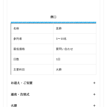
例①
名称
直葬
参列者
1〜10名
最低価格
要問い合わせ
日数
1日
主要科目
火葬
お迎え・ご安置
+
通夜・告別式
+
火葬
+