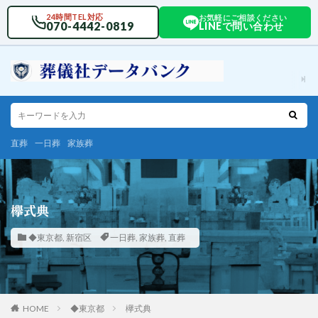
24時間TEL対応
お気軽にご相談ください
070-4442-0819
LINEで問い合わせ
直葬
一日葬
家族葬
欅式典
◆東京都
,
新宿区
一日葬
,
家族葬
,
直葬
HOME
◆東京都
欅式典