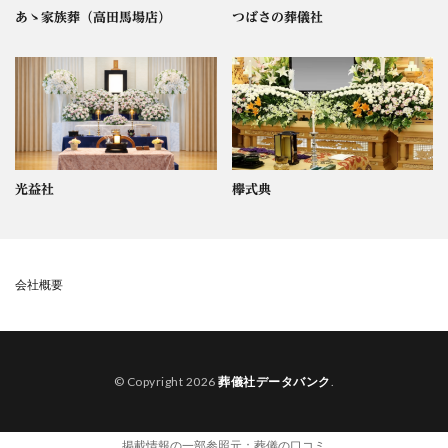
あゝ家族葬（高田馬場店）
つばさの葬儀社
光益社
欅式典
会社概要
© Copyright 2026
葬儀社データバンク
.
掲載情報の一部参照元：
葬儀の口コミ