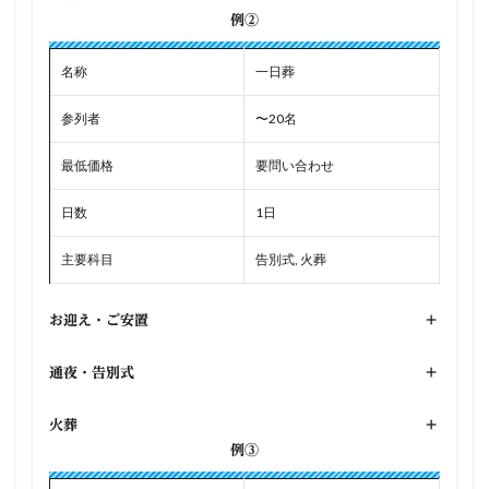
例②
名称
一日葬
参列者
〜20名
最低価格
要問い合わせ
日数
1日
主要科目
告別式, 火葬
お迎え・ご安置
+
通夜・告別式
+
火葬
+
例③