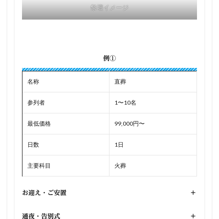
祭壇イメージ
例①
名称
直葬
参列者
1〜10名
最低価格
99,000円〜
日数
1日
主要科目
火葬
お迎え・ご安置
+
通夜・告別式
+