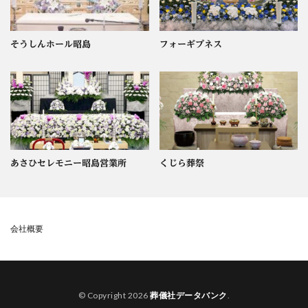
そうしんホール昭島
フォーギブネス
あさひセレモニー昭島営業所
くじら葬祭
会社概要
© Copyright 2026
葬儀社データバンク
.