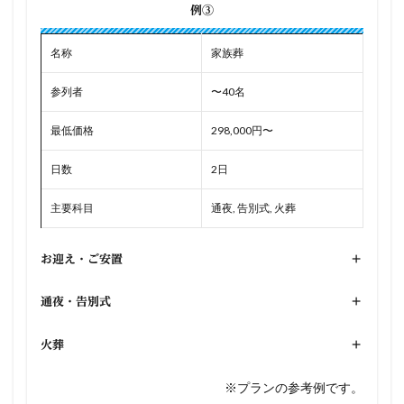
例③
名称
家族葬
参列者
〜40名
最低価格
298,000円〜
日数
2日
主要科目
通夜, 告別式, 火葬
お迎え・ご安置
+
通夜・告別式
+
火葬
+
※プランの参考例です。