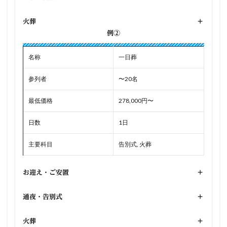
火葬
+
例②
名称
一日葬
参列者
〜20名
最低価格
278,000円〜
日数
1日
主要科目
告別式, 火葬
お迎え・ご安置
+
通夜・告別式
+
火葬
+