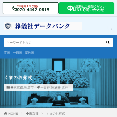
24時間TEL対応
お気軽にご相談ください
070-4442-0819
LINEで問い合わせ
直葬
一日葬
家族葬
くまのお葬式
◆東京都
,
昭島市
一日葬
,
家族葬
,
直葬
HOME
◆東京都
くまのお葬式