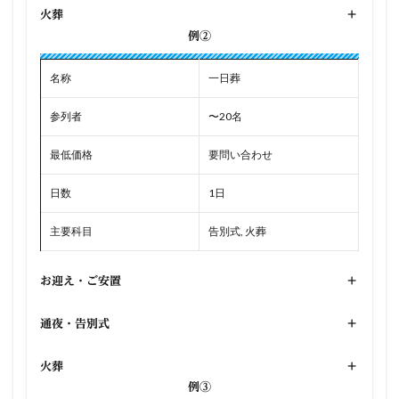
火葬
+
例②
名称
一日葬
参列者
〜20名
最低価格
要問い合わせ
日数
1日
主要科目
告別式, 火葬
お迎え・ご安置
+
通夜・告別式
+
火葬
+
例③