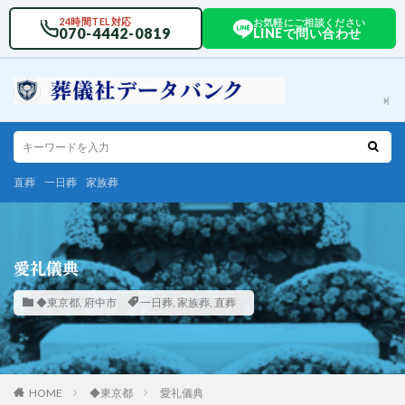
24時間TEL対応
お気軽にご相談ください
070-4442-0819
LINEで問い合わせ
直葬
一日葬
家族葬
愛礼儀典
◆東京都
,
府中市
一日葬
,
家族葬
,
直葬
HOME
◆東京都
愛礼儀典