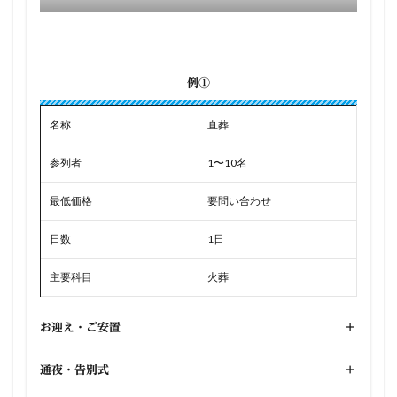
例①
名称
直葬
参列者
1〜10名
最低価格
要問い合わせ
日数
1日
主要科目
火葬
お迎え・ご安置
+
通夜・告別式
+