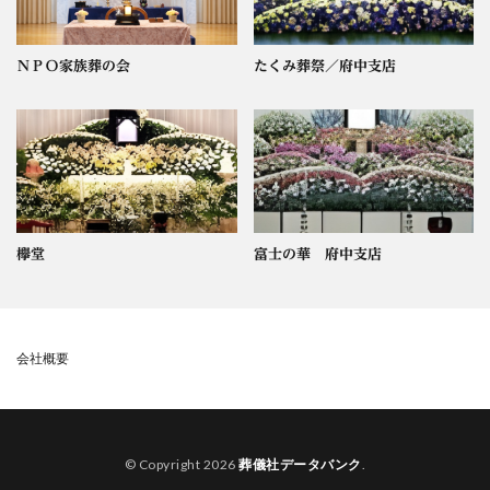
ＮＰＯ家族葬の会
たくみ葬祭／府中支店
欅堂
富士の華 府中支店
会社概要
© Copyright 2026
葬儀社データバンク
.