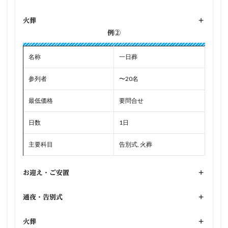
火葬
+
例②
名称
一日葬
参列者
〜20名
最低価格
要問合せ
日数
1日
主要科目
告別式, 火葬
お迎え・ご安置
+
通夜・告別式
+
火葬
+