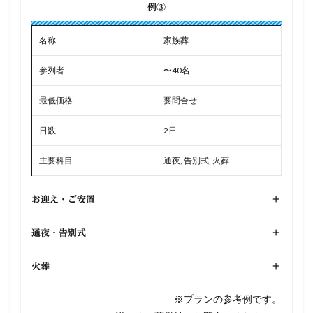
例③
名称
家族葬
参列者
〜40名
最低価格
要問合せ
日数
2日
主要科目
通夜, 告別式, 火葬
お迎え・ご安置
+
通夜・告別式
+
火葬
+
※プランの参考例です。