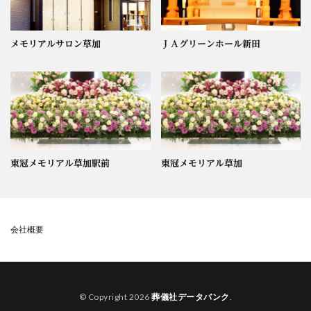
メモリアルサロン草加
ＪＡグリーンホール新田
東冠メモリアル草加駅前
東冠メモリアル草加
会社概要
© Copyright 2026
葬儀社データバンク
.