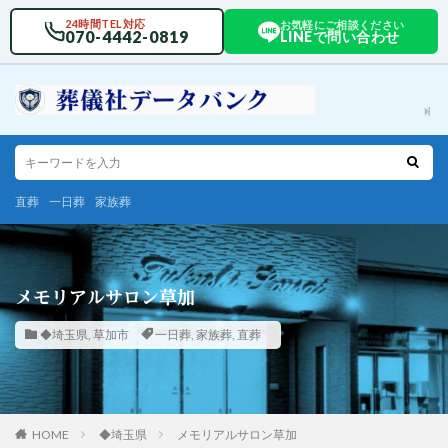
24時間TEL対応
お気軽にご相談ください
070-4442-0819
LINEで問い合わせ
直葬
一日葬
家族葬
メモリアルサロン草加
◆埼玉県
,
草加市
一日葬
,
家族葬
,
直葬
HOME
◆埼玉県
メモリアルサロン草加