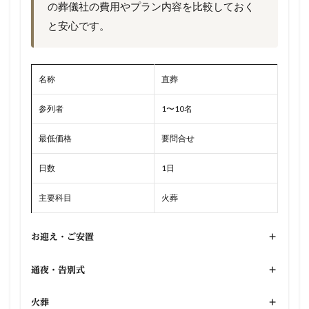
の葬儀社の費用やプラン内容を比較しておく
と安心です。
名称
直葬
参列者
1〜10名
最低価格
要問合せ
日数
1日
主要科目
火葬
お迎え・ご安置
+
通夜・告別式
+
火葬
+