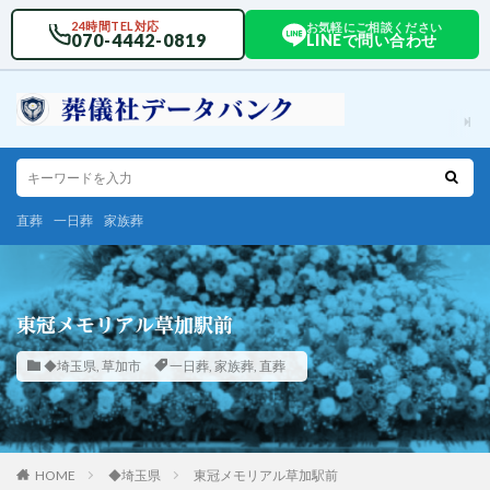
24時間TEL対応
お気軽にご相談ください
070-4442-0819
LINEで問い合わせ
直葬
一日葬
家族葬
東冠メモリアル草加駅前
◆埼玉県
,
草加市
一日葬
,
家族葬
,
直葬
HOME
◆埼玉県
東冠メモリアル草加駅前