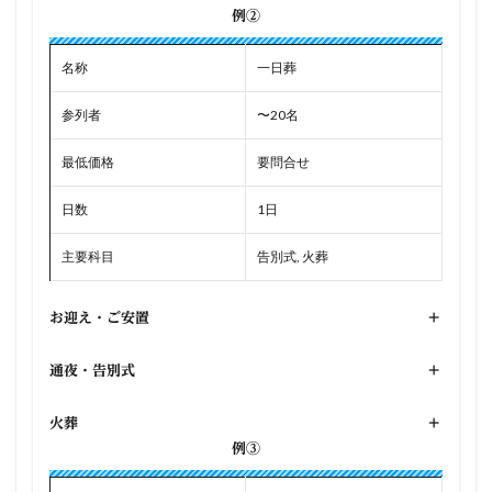
例②
名称
一日葬
参列者
〜20名
最低価格
要問合せ
日数
1日
主要科目
告別式, 火葬
お迎え・ご安置
+
通夜・告別式
+
火葬
+
例③