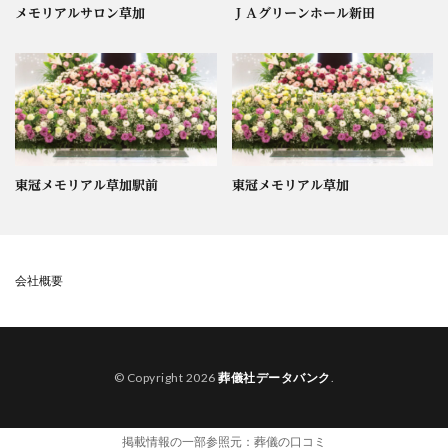
メモリアルサロン草加
ＪＡグリーンホール新田
東冠メモリアル草加駅前
東冠メモリアル草加
会社概要
© Copyright 2026
葬儀社データバンク
.
掲載情報の一部参照元：
葬儀の口コミ