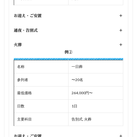
お迎え・ご安置
+
通夜・告別式
+
火葬
+
例②
名称
一日葬
参列者
〜20名
最低価格
264,000円〜
日数
1日
主要科目
告別式, 火葬
お迎え・ご安置
+