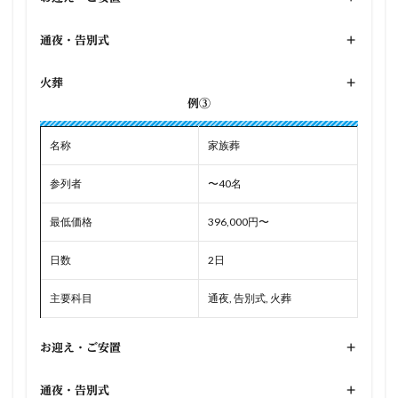
通夜・告別式
+
火葬
+
例③
名称
家族葬
参列者
〜40名
最低価格
396,000円〜
日数
2日
主要科目
通夜, 告別式, 火葬
お迎え・ご安置
+
通夜・告別式
+