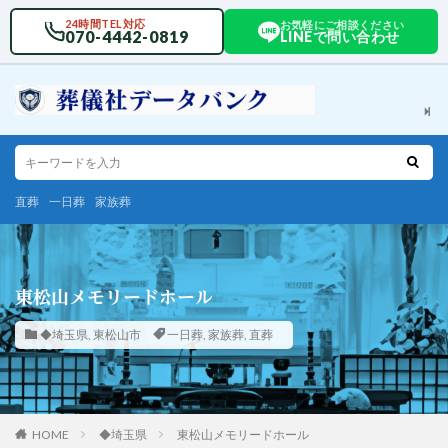
24時間TEL対応
お気軽にご相談ください
070-4442-0819
LINEで問い合わせ
直葬
一日葬
家族葬
東松山メモリードホール
◆埼玉県
,
東松山市
一日葬
,
家族葬
,
直葬
HOME
◆埼玉県
東松山メモリードホール