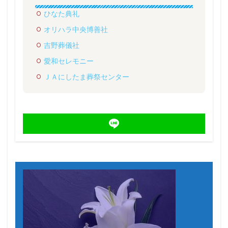
ひなた典礼
オリハラ中央博善社
吉野葬儀社
愛和セレモニー
ＪＡにしたま葬祭センター