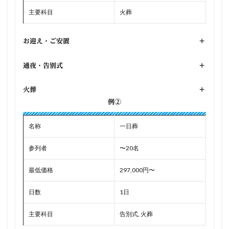
主要科目
火葬
お迎え・ご安置
+
通夜・告別式
+
火葬
+
例②
名称
一日葬
参列者
〜20名
最低価格
297,000円〜
日数
1日
主要科目
告別式, 火葬