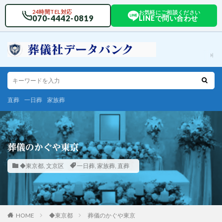
24時間TEL対応
お気軽にご相談ください
070-4442-0819
LINEで問い合わせ
直葬
一日葬
家族葬
葬儀のかぐや東京
◆東京都
,
文京区
一日葬
,
家族葬
,
直葬
HOME
◆東京都
葬儀のかぐや東京