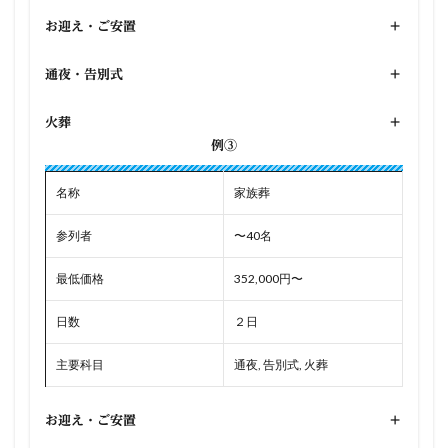
お迎え・ご安置
+
通夜・告別式
+
火葬
+
例③
名称
家族葬
参列者
〜40名
最低価格
352,000円〜
日数
２日
主要科目
通夜, 告別式, 火葬
お迎え・ご安置
+