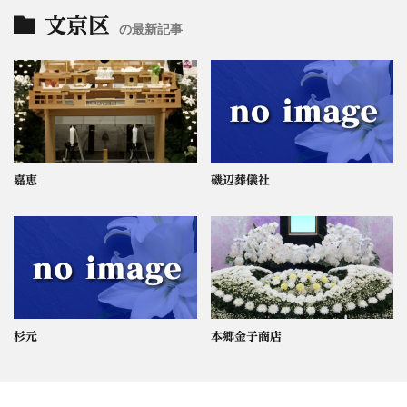
文京区
の最新記事
嘉恵
磯辺葬儀社
杉元
本郷金子商店