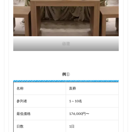
祭壇
例①
名称
直葬
参列者
1～10名
最低価格
176,000円〜
日数
1日