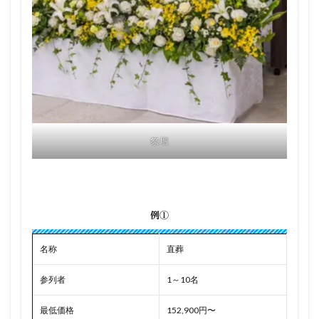
祭壇
例①
名称
直葬
参列者
1～10名
最低価格
152,900円〜