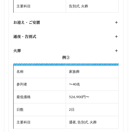
主要科目
告別式, 火葬
お迎え・ご安置
+
通夜・告別式
+
火葬
+
例③
名称
家族葬
参列者
〜40名
最低価格
526,900円〜
日数
2日
主要科目
通夜, 告別式, 火葬