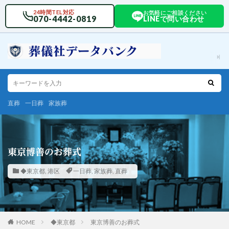
24時間TEL対応
お気軽にご相談ください
070-4442-0819
LINEで問い合わせ
直葬
一日葬
家族葬
東京博善のお葬式
◆東京都
,
港区
一日葬
,
家族葬
,
直葬
HOME
◆東京都
東京博善のお葬式