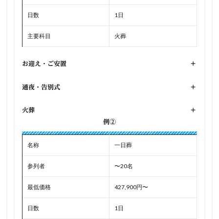
日数
1日
主要科目
火葬
お迎え・ご安置
+
通夜・告別式
+
火葬
+
例②
名称
一日葬
参列者
〜20名
最低価格
427,900円〜
日数
1日