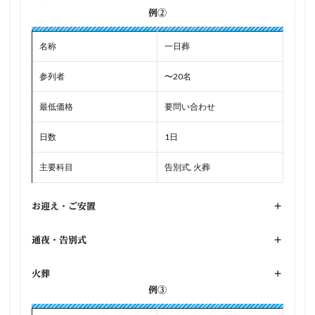
例②
名称
一日葬
参列者
〜20名
最低価格
要問い合わせ
日数
1日
主要科目
告別式, 火葬
お迎え・ご安置
+
通夜・告別式
+
火葬
+
例③