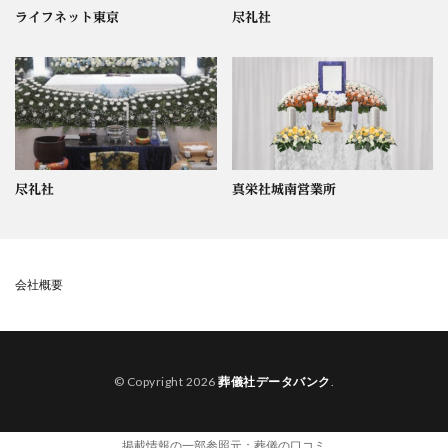
ライフネット東京
尽礼社
尽礼社
真栄社城南営業所
会社概要
© Copyright 2026
葬儀社データバンク
.
掲載情報の一部参照元：
葬儀の口コミ