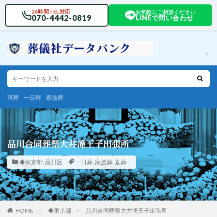
24時間TEL対応
お気軽にご相談ください
070-4442-0819
LINEで問い合わせ
直葬
一日葬
家族葬
品川合同葬祭大井滝王子出張所
◆東京都
,
品川区
一日葬
,
家族葬
,
直葬
HOME
◆東京都
品川合同葬祭大井滝王子出張所