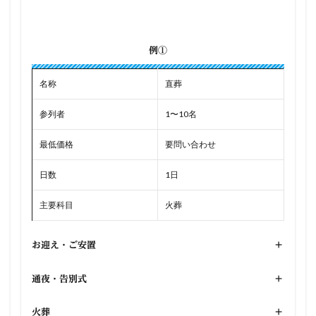
例①
名称
直葬
参列者
1〜10名
最低価格
要問い合わせ
日数
1日
主要科目
火葬
お迎え・ご安置
+
通夜・告別式
+
火葬
+