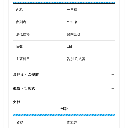
名称
一日葬
参列者
〜20名
最低価格
要問合せ
日数
1日
主要科目
告別式, 火葬
お迎え・ご安置
+
通夜・告別式
+
火葬
+
例③
名称
家族葬