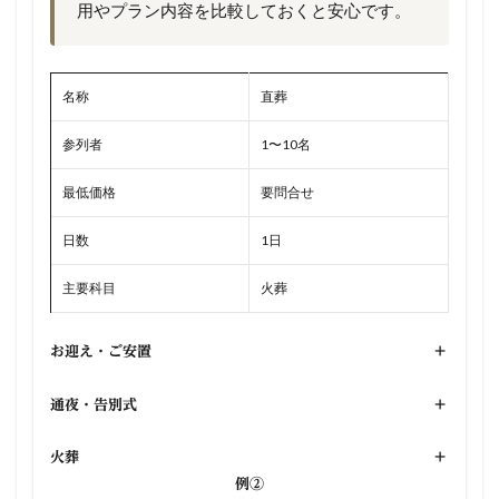
用やプラン内容を比較しておくと安心です。
名称
直葬
参列者
1〜10名
最低価格
要問合せ
日数
1日
主要科目
火葬
お迎え・ご安置
+
通夜・告別式
+
火葬
+
例②