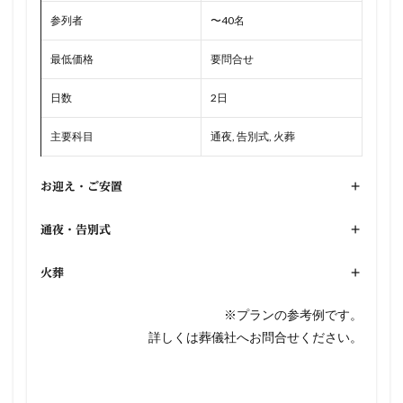
参列者
〜40名
最低価格
要問合せ
日数
2日
主要科目
通夜, 告別式, 火葬
お迎え・ご安置
+
通夜・告別式
+
火葬
+
※プランの参考例です。
詳しくは葬儀社へお問合せください。