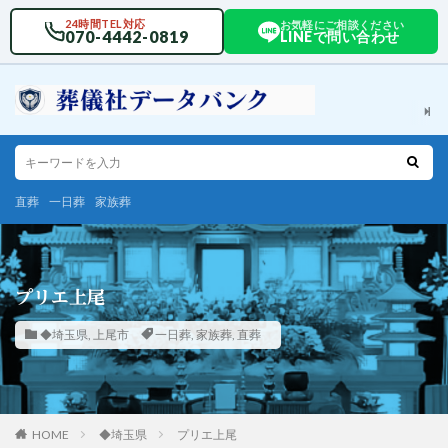
24時間TEL対応
お気軽にご相談ください
070-4442-0819
LINEで問い合わせ
直葬
一日葬
家族葬
プリエ上尾
◆埼玉県
,
上尾市
一日葬
,
家族葬
,
直葬
HOME
◆埼玉県
プリエ上尾