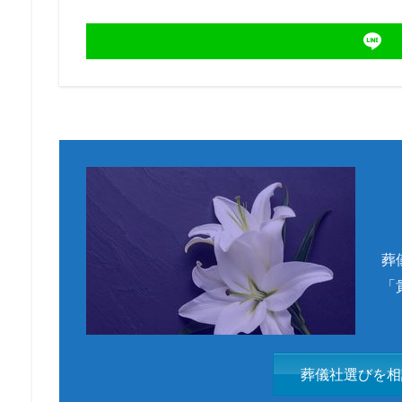
葬
「
葬儀社選びを相