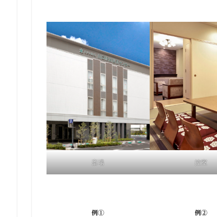
斎場
控室
例①
例②