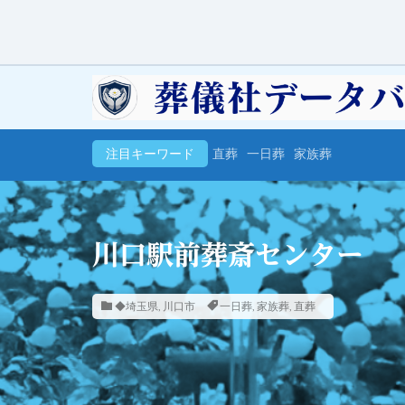
注目キーワード
直葬
一日葬
家族葬
川口駅前葬斎センター
◆埼玉県
,
川口市
一日葬
,
家族葬
,
直葬