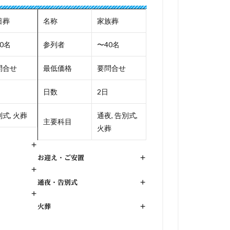
日葬
名称
家族葬
0名
参列者
〜40名
問合せ
最低価格
要問合せ
日数
2日
式, 火葬
通夜, 告別式,
主要科目
火葬
+
お迎え・ご安置
+
+
通夜・告別式
+
+
火葬
+