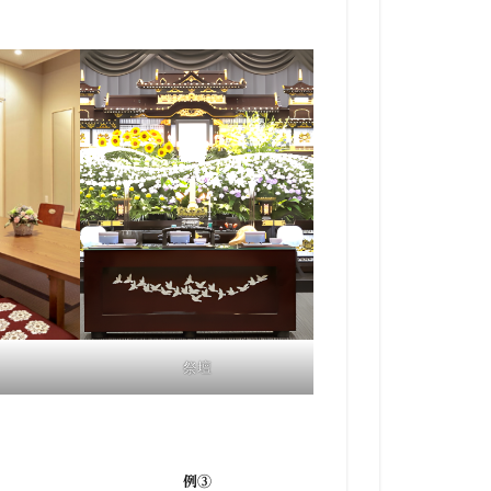
祭壇
例③