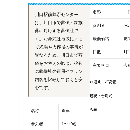
名称
一
川口駅前葬斎センター
は、川口市で葬儀・家族
参列者
〜2
葬に対応する葬儀社で
す。お葬式は地域によっ
最低価格
要
て式場や火葬場の事情が
日数
1日
異なるため、川口市で葬
儀をお考えの際は、複数
主要科目
告別
の葬儀社の費用やプラン
内容を比較しておくと安
お迎え・ご安置
心です。
通夜・告別式
火葬
名称
直葬
参列者
1〜10名