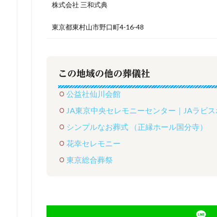
株式会社 三和式典
東京都東村山市野口町4-16-48
この地域の他の葬儀社
公益社仙川会館
JA東京中央セレモニーセンター｜JAラビ
シンプルなお葬式 （正縁ホール国分寺）
花幸セレモニー
東京総合葬祭