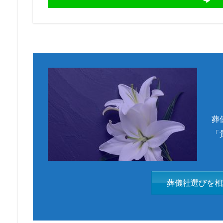
葬
「
葬儀社選びを相