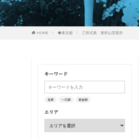
HOME
◆東京都
三和式典 東村山営業所
キーワード
直葬
一日葬
家族葬
エリア