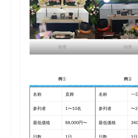
祭壇
祭壇
例①
例②
名称
直葬
名称
一
参列者
1〜10名
参列者
〜2
最低価格
88,000円〜
最低価格
34
日数
1日
日数
1日