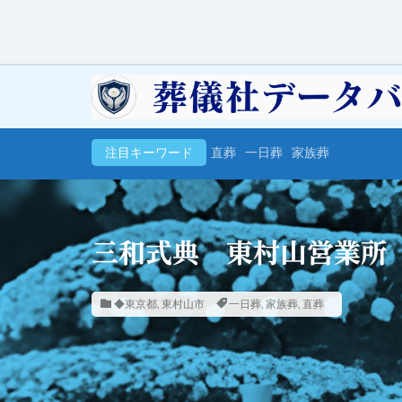
注目キーワード
直葬
一日葬
家族葬
三和式典 東村山営業所
◆東京都
,
東村山市
一日葬
,
家族葬
,
直葬