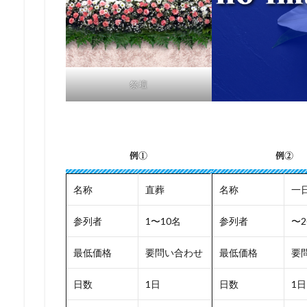
祭壇
例①
例②
名称
直葬
名称
一
参列者
1〜10名
参列者
〜2
最低価格
要問い合わせ
最低価格
要
日数
1日
日数
1日