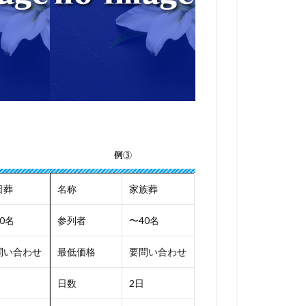
例③
日葬
名称
家族葬
0名
参列者
〜40名
問い合わせ
最低価格
要問い合わせ
日数
2日