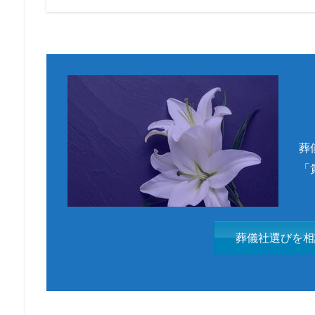
葬
「
葬儀社選びを相