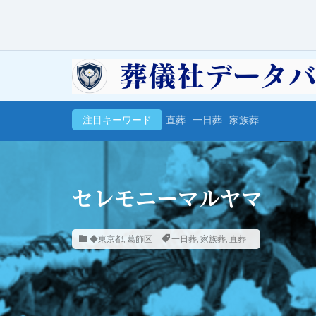
注目キーワード
直葬
一日葬
家族葬
セレモニーマルヤマ
◆東京都
,
葛飾区
一日葬
,
家族葬
,
直葬