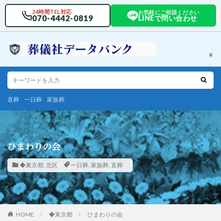
24時間TEL対応
お気軽にご相談ください
070-4442-0819
LINEで問い合わせ
直葬
一日葬
家族葬
ひまわりの会
◆東京都
,
北区
一日葬
,
家族葬
,
直葬
HOME
◆東京都
ひまわりの会