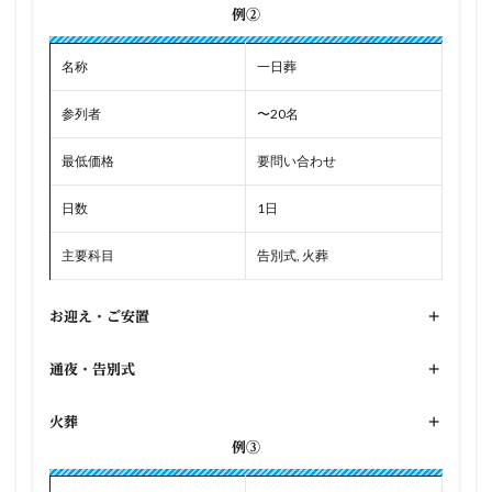
例②
名称
一日葬
参列者
〜20名
最低価格
要問い合わせ
日数
1日
主要科目
告別式, 火葬
お迎え・ご安置
+
通夜・告別式
+
火葬
+
例③