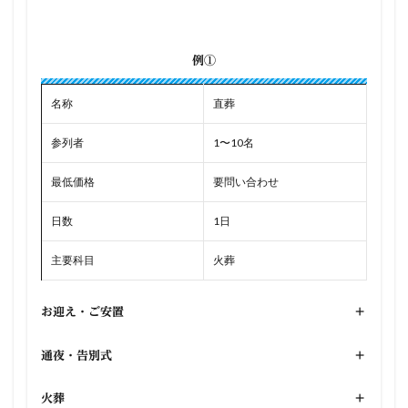
例①
名称
直葬
参列者
1〜10名
最低価格
要問い合わせ
日数
1日
主要科目
火葬
お迎え・ご安置
+
通夜・告別式
+
火葬
+