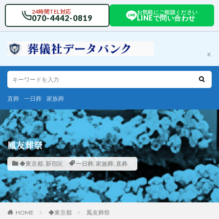
24時間TEL対応
お気軽にご相談ください
070-4442-0819
LINEで問い合わせ
直葬
一日葬
家族葬
鳳友葬祭
◆東京都
,
新宿区
一日葬
,
家族葬
,
直葬
HOME
◆東京都
鳳友葬祭