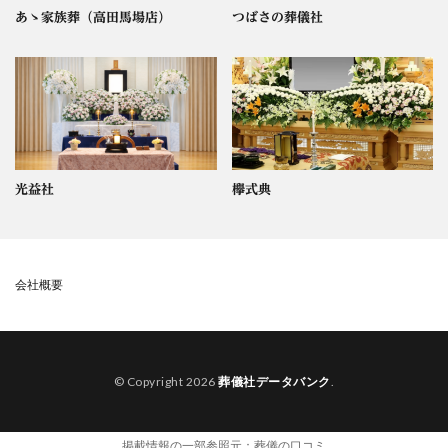
あゝ家族葬（高田馬場店）
つばさの葬儀社
光益社
欅式典
会社概要
© Copyright 2026
葬儀社データバンク
.
掲載情報の一部参照元：
葬儀の口コミ