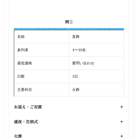
例①
名称
直葬
参列者
1〜10名
最低価格
要問い合わせ
日数
1日
主要科目
火葬
お迎え・ご安置
+
通夜・告別式
+
火葬
+