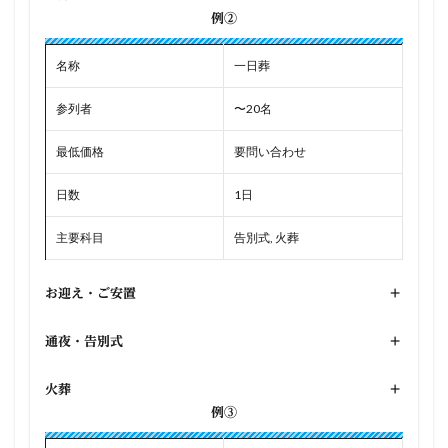
例②
名称
一日葬
参列者
〜20名
最低価格
要問い合わせ
日数
1日
主要科目
告別式, 火葬
お迎え・ご安置
+
通夜・告別式
+
火葬
+
例③