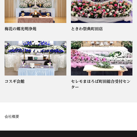
梅花の郷光明浄苑
ときわ祭典町田店
コスギ会館
セレモまほろば町田総合受付セン
ター
会社概要