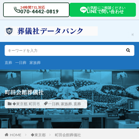
24時間TEL対応
お気軽にご相談ください
070-4442-0819
LINEで問い合わせ
直葬
一日葬
家族葬
町田会館葬儀社
◆東京都
,
町田市
一日葬
,
家族葬
,
直葬
HOME
◆東京都
町田会館葬儀社