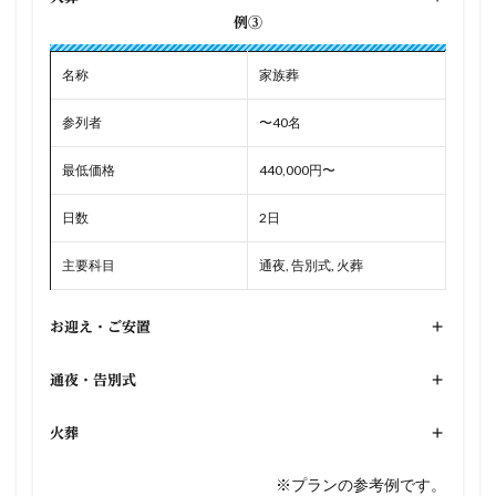
例③
名称
家族葬
参列者
〜40名
最低価格
440,000円〜
日数
2日
主要科目
通夜, 告別式, 火葬
お迎え・ご安置
+
通夜・告別式
+
火葬
+
※プランの参考例です。