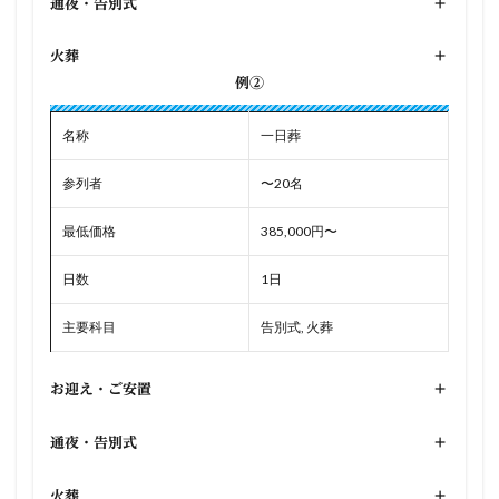
通夜・告別式
+
火葬
+
例②
名称
一日葬
参列者
〜20名
最低価格
385,000円〜
日数
1日
主要科目
告別式, 火葬
お迎え・ご安置
+
通夜・告別式
+
火葬
+