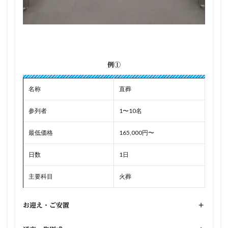
例①
名称
直葬
参列者
1〜10名
最低価格
165,000円〜
日数
1日
主要科目
火葬
お迎え・ご安置
+