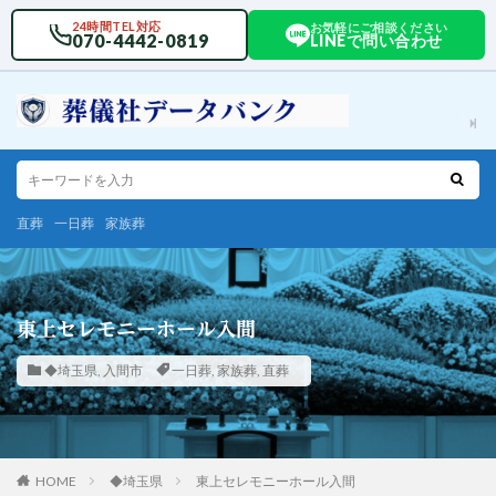
24時間TEL対応
お気軽にご相談ください
070-4442-0819
LINEで問い合わせ
直葬
一日葬
家族葬
東上セレモニーホール入間
◆埼玉県
,
入間市
一日葬
,
家族葬
,
直葬
HOME
◆埼玉県
東上セレモニーホール入間