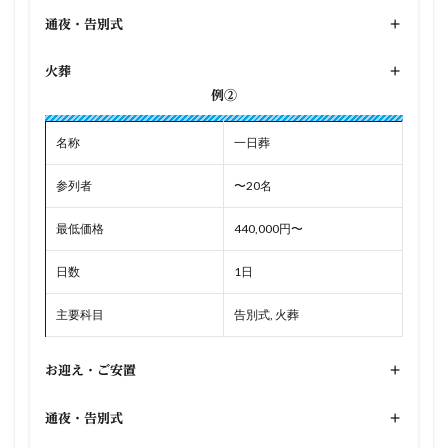
通夜・告別式
+
火葬
+
例②
名称
一日葬
参列者
〜20名
最低価格
440,000円〜
日数
1日
主要科目
告別式, 火葬
お迎え・ご安置
+
通夜・告別式
+