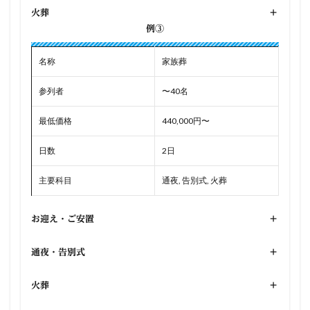
火葬
+
例③
名称
家族葬
参列者
〜40名
最低価格
440,000円〜
日数
2日
主要科目
通夜, 告別式, 火葬
お迎え・ご安置
+
通夜・告別式
+
火葬
+