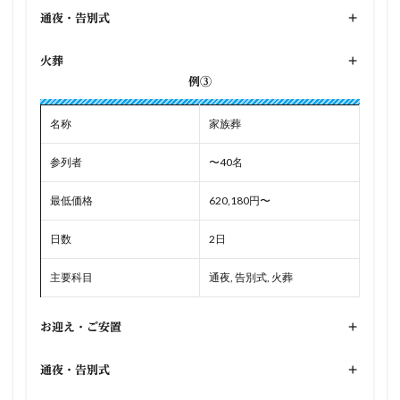
通夜・告別式
+
火葬
+
例③
名称
家族葬
参列者
〜40名
最低価格
620,180円〜
日数
2日
主要科目
通夜, 告別式, 火葬
お迎え・ご安置
+
通夜・告別式
+