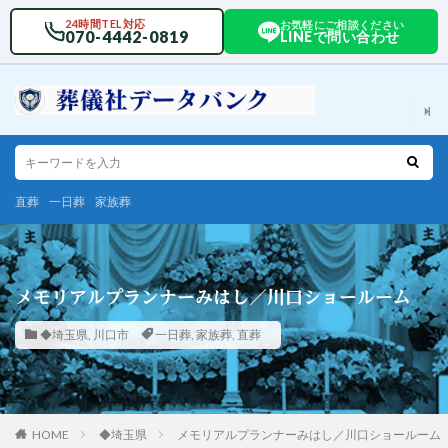
24時間TEL対応
お気軽にご相談ください
070-4442-0819
LINEで問い合わせ
直葬
一日葬
家族葬
メモリアルプランナーみはし／川口ショールーム
◆埼玉県
,
川口市
一日葬
,
家族葬
,
直葬
HOME
◆埼玉県
メモリアルプランナーみはし／川口ショールーム