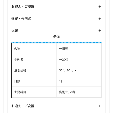
お迎え・ご安置
+
通夜・告別式
+
火葬
+
例②
名称
一日葬
参列者
〜20名
最低価格
554,180円〜
日数
1日
主要科目
告別式, 火葬
お迎え・ご安置
+