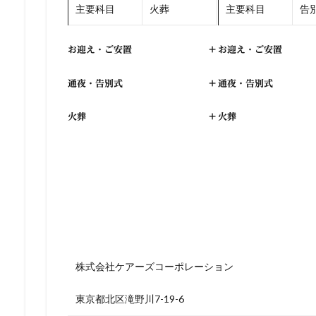
主要科目
火葬
主要科目
告別
お迎え・ご安置
+
お迎え・ご安置
通夜・告別式
+
通夜・告別式
火葬
+
火葬
株式会社ケアーズコーポレーション
東京都北区滝野川7-19-6