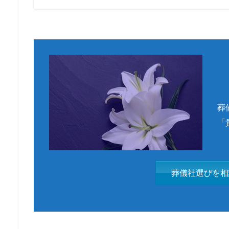
葬
「
葬儀社選びを相