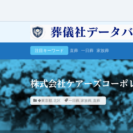
注目キーワード
直葬
一日葬
家族葬
株式会社ケアーズコーポ
◆東京都
,
北区
一日葬
,
家族葬
,
直葬