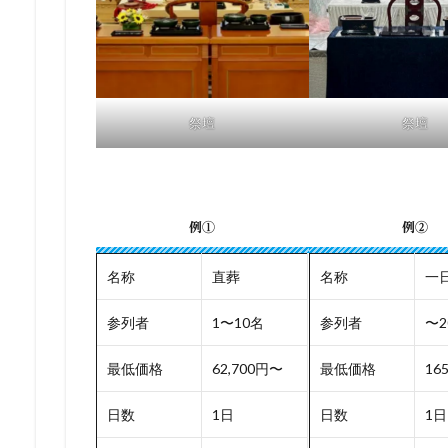
祭壇
祭壇
例①
例②
名称
直葬
名称
一
参列者
1〜10名
参列者
〜2
最低価格
62,700円〜
最低価格
16
日数
1日
日数
1日