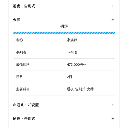
通夜・告別式
+
火葬
+
例③
名称
家族葬
参列者
〜40名
最低価格
473,000円〜
日数
2日
主要科目
通夜, 告別式, 火葬
お迎え・ご安置
+
通夜・告別式
+