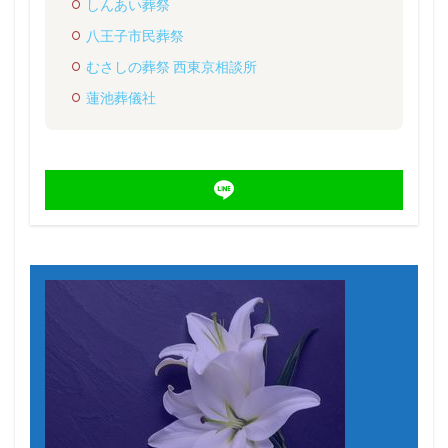
しんあい葬祭
八王子市民葬祭
むさしの葬祭 西東京相談所
蓮池葬儀社