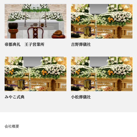
帝都典礼 王子営業所
吉野葬儀社
みやこ式典
小松葬儀社
会社概要