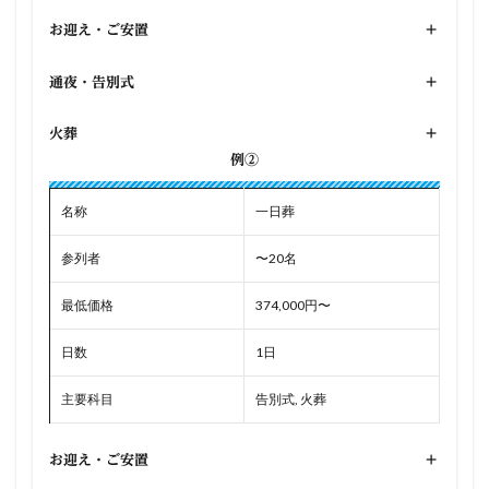
お迎え・ご安置
+
通夜・告別式
+
火葬
+
例②
名称
一日葬
参列者
〜20名
最低価格
374,000円〜
日数
1日
主要科目
告別式, 火葬
お迎え・ご安置
+