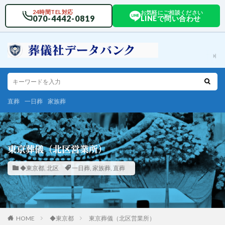
24時間TEL対応
お気軽にご相談ください
070-4442-0819
LINEで問い合わせ
直葬
一日葬
家族葬
東京葬儀（北区営業所）
◆東京都
,
北区
一日葬
,
家族葬
,
直葬
HOME
◆東京都
東京葬儀（北区営業所）