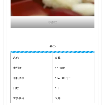
お食事
例①
名称
直葬
参列者
1〜10名
最低価格
176,000円〜
日数
1日
主要科目
火葬