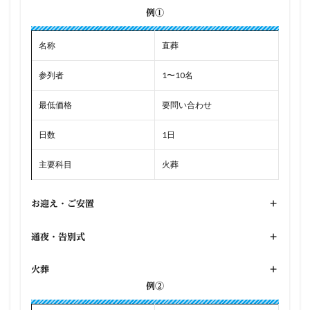
例①
名称
直葬
参列者
1〜10名
最低価格
要問い合わせ
日数
1日
主要科目
火葬
お迎え・ご安置
+
通夜・告別式
+
火葬
+
例②