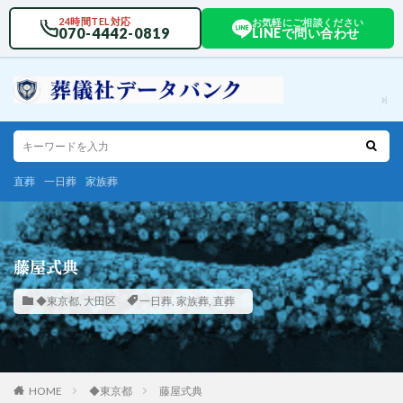
24時間TEL対応
お気軽にご相談ください
070-4442-0819
LINEで問い合わせ
直葬
一日葬
家族葬
藤屋式典
◆東京都
,
大田区
一日葬
,
家族葬
,
直葬
HOME
◆東京都
藤屋式典