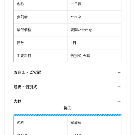
名称
一日葬
参列者
〜20名
最低価格
要問い合わせ
日数
1日
主要科目
告別式, 火葬
お迎え・ご安置
+
通夜・告別式
+
火葬
+
例③
名称
家族葬