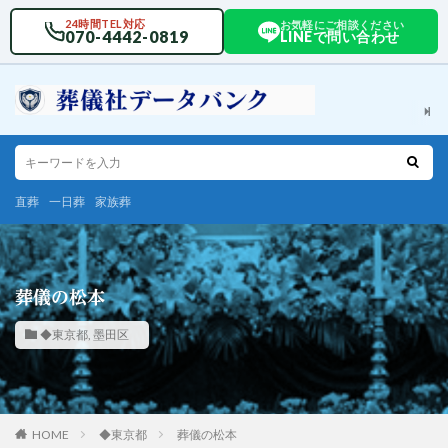
24時間TEL対応
お気軽にご相談ください
070-4442-0819
LINEで問い合わせ
直葬
一日葬
家族葬
葬儀の松本
◆東京都
,
墨田区
HOME
◆東京都
葬儀の松本