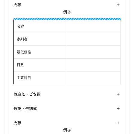
火葬
+
例②
名称
参列者
最低価格
日数
主要科目
お迎え・ご安置
+
通夜・告別式
+
火葬
+
例③