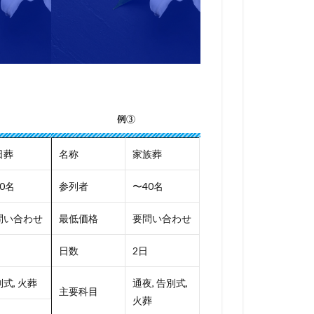
例③
日葬
名称
家族葬
0名
参列者
〜40名
問い合わせ
最低価格
要問い合わせ
日数
2日
式, 火葬
通夜, 告別式,
主要科目
火葬