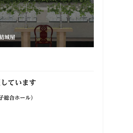
結城屋
照しています
子総合ホール）