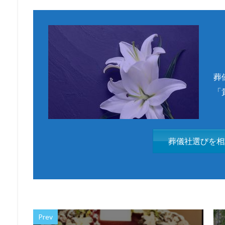
葬
「
葬儀社選びを相
Prev