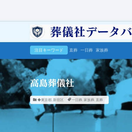
注目キーワード
直葬
一日葬
家族葬
高島葬儀社
◆東京都
,
新宿区
一日葬
,
家族葬
,
直葬