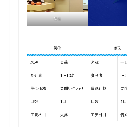
祭壇
例①
例②
名称
直葬
名称
一
参列者
1〜10名
参列者
〜2
最低価格
要問い合わせ
最低価格
要
日数
1日
日数
1日
主要科目
火葬
主要科目
告別