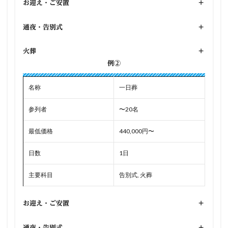
お迎え・ご安置
+
通夜・告別式
+
火葬
+
例②
名称
一日葬
参列者
〜20名
最低価格
440,000円〜
日数
1日
主要科目
告別式, 火葬
お迎え・ご安置
+
通夜・告別式
+