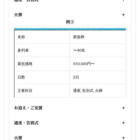
火葬
+
例③
名称
家族葬
参列者
〜40名
最低価格
550,000円〜
日数
2日
主要科目
通夜, 告別式, 火葬
お迎え・ご安置
+
通夜・告別式
+
火葬
+