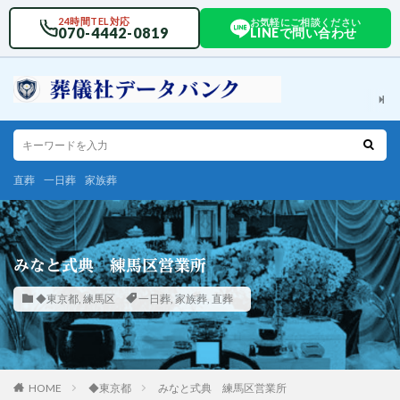
24時間TEL対応
お気軽にご相談ください
070-4442-0819
LINEで問い合わせ
直葬
一日葬
家族葬
みなと式典 練馬区営業所
◆東京都
,
練馬区
一日葬
,
家族葬
,
直葬
HOME
◆東京都
みなと式典 練馬区営業所