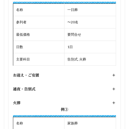
名称
一日葬
参列者
〜20名
最低価格
要問合せ
日数
1日
主要科目
告別式, 火葬
お迎え・ご安置
+
通夜・告別式
+
火葬
+
例③
名称
家族葬