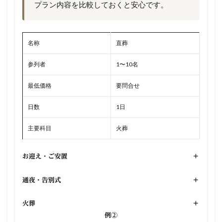
プラン内容を比較しておくと安心です。
名称
直葬
参列者
1〜10名
最低価格
要問合せ
日数
1日
主要科目
火葬
お迎え・ご安置
+
通夜・告別式
+
火葬
+
例②