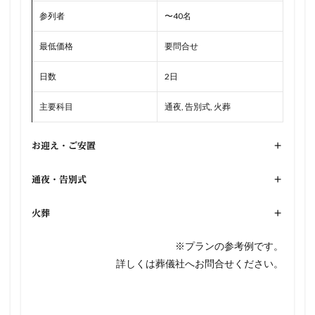
参列者
〜40名
最低価格
要問合せ
日数
2日
主要科目
通夜, 告別式, 火葬
お迎え・ご安置
+
通夜・告別式
+
火葬
+
※プランの参考例です。
詳しくは葬儀社へお問合せください。