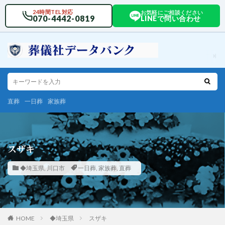
24時間TEL対応
お気軽にご相談ください
070-4442-0819
LINEで問い合わせ
直葬
一日葬
家族葬
スザキ
◆埼玉県
,
川口市
一日葬
,
家族葬
,
直葬
HOME
◆埼玉県
スザキ